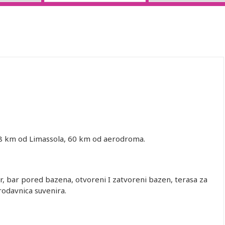
n 8 km od Limassola, 60 km od aerodroma.
r, bar pored bazena, otvoreni I zatvoreni bazen, terasa za
prodavnica suvenira.