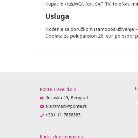
Kupatilo /tuš,WC/, fen, SAT TV, telefon, min
Usluga
Noćenje sa doručkom (samoposluživanje – i
Doplata za polupansion 28 eur po osobi po
Leaflet
U
Ponte Travel d.o.o
Resavka 49, Beograd
aranzmani@ponte.rs
+381-11-7858585
Kartice koje primamo