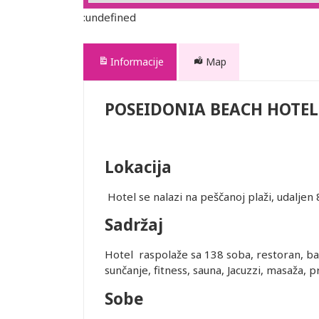
:undefined
Informacije
Map
POSEIDONIA BEACH HOTEL
Lokacija
Hotel se nalazi na peščanoj plaži, udalje
Sadržaj
Hotel raspolaže sa 138 soba, restoran, ba
sunčanje, fitness, sauna, Jacuzzi, masaža, 
Sobe