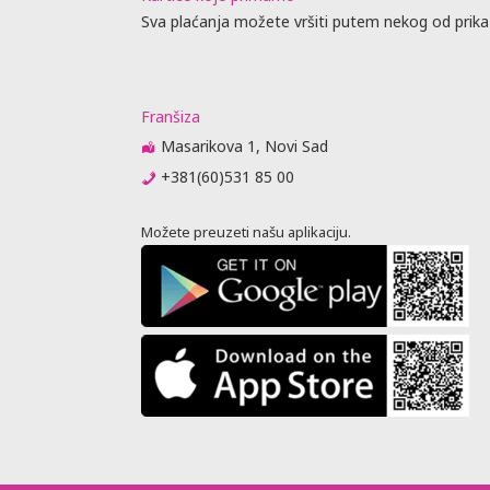
Sva plaćanja možete vršiti putem nekog od prika
Franšiza
Masarikova 1, Novi Sad
+381(60)531 85 00
Možete preuzeti našu aplikaciju.