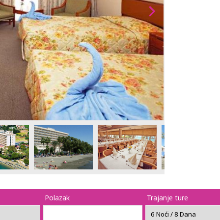
Polazak
Trajanje ture