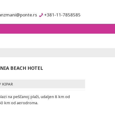
anzmani@ponte.rs
+381-11-7858585
NIA BEACH HOTEL
/
KIPAR
lazi na peščanoj plaži, udaljen 8 km od
 60 km od aerodroma.