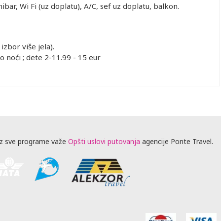
ibar, Wi Fi (uz doplatu), A/C, sef uz doplatu, balkon.
zbor više jela).
 noći ; dete 2-11.99 - 15 eur
z sve programe važe
Opšti uslovi putovanja
agencije Ponte Travel.