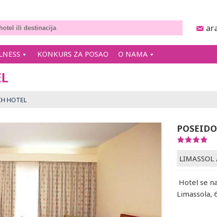
ar
LNESS
KONKURS ZA POSAO
O NAMA
EL
CH HOTEL
POSEIDO
LIMASSOL
Hotel se na
Limassola,