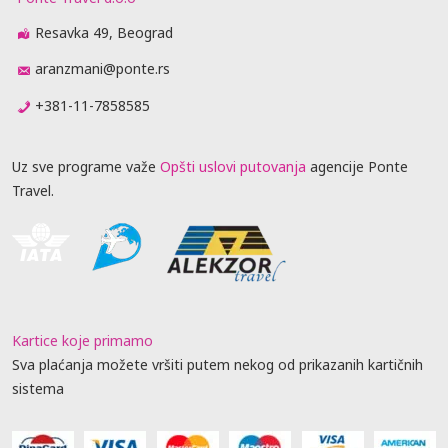
Resavka 49, Beograd
aranzmani@ponte.rs
+381-11-7858585
Uz sve programe važe
Opšti uslovi putovanja
agencije Ponte
Travel.
Kartice koje primamo
Sva plaćanja možete vršiti putem nekog od prikazanih kartičnih
sistema