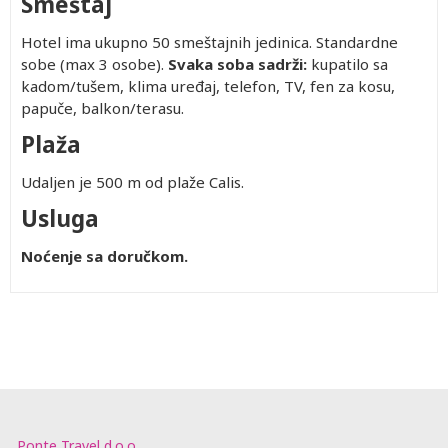
Smeštaj
Hotel ima ukupno 50 smeštajnih jedinica.
Standardne
sobe (max 3 osobe).
Svaka soba sadrži:
kupatilo sa
kadom/tušem, klima uređaj, telefon, TV, fen za kosu,
papuče, balkon/terasu.
Plaža
Udaljen je 500 m od plaže Calis.
Usluga
Noćenje sa doručkom.
Ponte Travel d.o.o