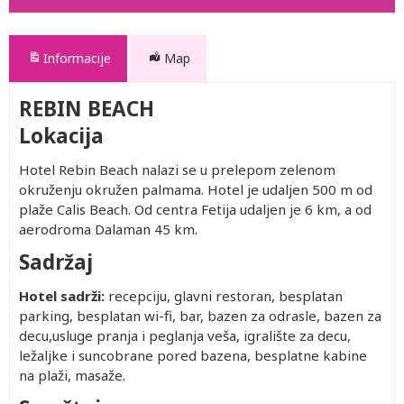
Informacije
Map
REBIN BEACH
Lokacija
Hotel Rebin Beach nalazi se u prelepom zelenom
okruženju okružen palmama. Hotel je udaljen 500 m od
plaže Calis Beach. Od centra Fetija udaljen je 6 km, a od
aerodroma Dalaman 45 km.
Sadržaj
Hotel sadrži:
recepciju, glavni restoran, besplatan
parking, besplatan wi-fi, bar, bazen za odrasle, bazen za
decu,usluge pranja i peglanja veša, igralište za decu,
ležaljke i suncobrane pored bazena, besplatne kabine
na plaži, masaže.