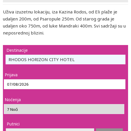
Uživa izuzetnu lokaciju, iza Kazina Rodos, od Eli plaže je
udaljen 200m, od Psaropule 250m. Od starog grada je
udaljen oko 750m, od luke Mandraki 400m. Svi sadržaji su u
neposrednoj blizini.
Destinacije
RHODOS HORIZON CITY HOTEL
Prijava
Noćenja
Putnici