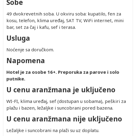
Sobe
49 dvokrevetnih soba. U okviru soba: kupatilo, fen za
kosu, telefon, klima uređaj, SAT TV, WiFi internet, mini
bar, set za čaj i kafu, sef i terasa.
Usluga
Noćenje sa doručkom.
Napomena
Hotel je za osobe 16+. Preporuka za parove i solo
putnike.
U cenu aranžmana je uključeno
WI-FI, klima uređaj, sef (dostupan u sobama), peškiri za
plažu i bazen, ležaljke i suncobrani pored bazena.
U cenu aranžmana nije uključeno
Ležaljke i suncobrani na plaži su uz doplatu.