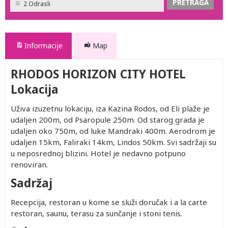
2 Odrasli
Informacije
Map
RHODOS HORIZON CITY HOTEL
Lokacija
Uživa izuzetnu lokaciju, iza Kazina Rodos, od Eli plaže je
udaljen 200m, od Psaropule 250m. Od starog grada je
udaljen oko 750m, od luke Mandraki 400m. Aerodrom je
udaljen 15km, Faliraki 14km, Lindos 50km. Svi sadržaji su
u neposrednoj blizini. Hotel je nedavno potpuno
renoviran.
Sadržaj
Recepcija, restoran u kome se služi doručak i a la carte
restoran, saunu, terasu za sunčanje i stoni tenis.