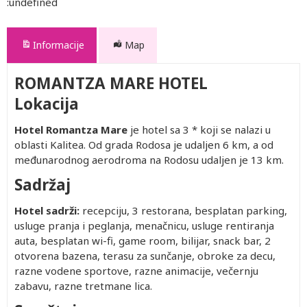
:undefined
Informacije
Map
ROMANTZA MARE HOTEL
Lokacija
Hotel Romantza Mare
je hotel sa 3 * koji se nalazi u
oblasti Kalitea. Od grada Rodosa je udaljen 6 km, a od
međunarodnog aerodroma na Rodosu udaljen je 13 km.
Sadržaj
Hotel sadrži:
recepciju, 3 restorana, besplatan parking,
usluge pranja i peglanja, menačnicu, usluge rentiranja
auta, besplatan wi-fi, game room, bilijar, snack bar, 2
otvorena bazena, terasu za sunčanje, obroke za decu,
razne vodene sportove, razne animacije, večernju
zabavu, razne tretmane lica.