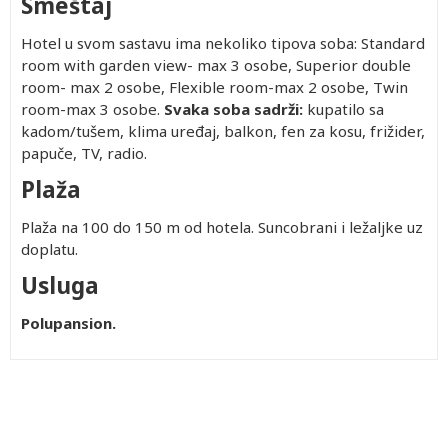
Smeštaj
Hotel u svom sastavu ima nekoliko tipova soba: Standard
room with garden view- max 3 osobe, Superior double
room- max 2 osobe, Flexible room-max 2 osobe, Twin
room-max 3 osobe.
Svaka soba sadrži:
kupatilo sa
kadom/tušem, klima uređaj, balkon, fen za kosu, frižider,
papuče, TV, radio.
Plaža
Plaža na 100 do 150 m od hotela. Suncobrani i ležaljke uz
doplatu.
Usluga
Polupansion.