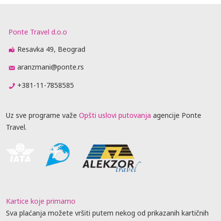
Ponte Travel d.o.o
Resavka 49, Beograd
aranzmani@ponte.rs
+381-11-7858585
Uz sve programe važe
Opšti uslovi putovanja
agencije Ponte
Travel.
Kartice koje primamo
Sva plaćanja možete vršiti putem nekog od prikazanih kartičnih