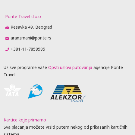
Ponte Travel d.o.o
Resavka 49, Beograd
aranzmani@ponte.rs
+381-11-7858585
Uz sve programe važe
Opšti uslovi putovanja
agencije Ponte
Travel.
Kartice koje primamo
Sva plaćanja možete vršiti putem nekog od prikazanih kartičnih
sistema