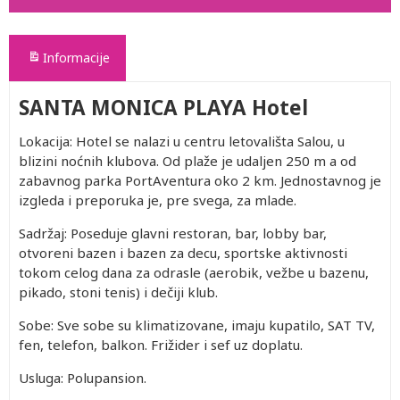
Informacije
SANTA MONICA PLAYA Hotel
Lokacija: Hotel se nalazi u centru letovališta Salou, u
blizini noćnih klubova. Od plaže je udaljen 250 m a od
zabavnog parka PortAventura oko 2 km. Jednostavnog je
izgleda i preporuka je, pre svega, za mlade.
Sadržaj: Poseduje glavni restoran, bar, lobby bar,
otvoreni bazen i bazen za decu, sportske aktivnosti
tokom celog dana za odrasle (aerobik, vežbe u bazenu,
pikado, stoni tenis) i dečiji klub.
Sobe: Sve sobe su klimatizovane, imaju kupatilo, SAT TV,
fen, telefon, balkon. Frižider i sef uz doplatu.
Usluga: Polupansion.