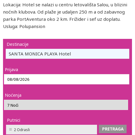
Lokacija: Hotel se nalazi u centru letovališta Salou, u blizini
noćnih klubova. Od plaže je udaljen 250 m a od zabavnog
parka PortAventura oko 2 km. Frižider i sef uz doplatu.
Usluga: Polupansion
Destinacije
SANTA MONICA PLAYA Hotel
Prijava
Noćenja
Putnici
2 Odrasli