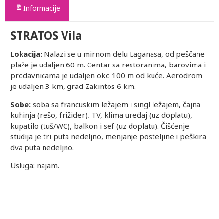
Informacije
STRATOS Vila
Lokacija:
Nalazi se u mirnom delu Laganasa, od peščane
plaže je udaljen 60 m. Centar sa restoranima, barovima i
prodavnicama je udaljen oko 100 m od kuće. Aerodrom
je udaljen 3 km, grad Zakintos 6 km.
Sobe:
soba sa francuskim ležajem i singl ležajem, čajna
kuhinja (rešo, frižider), TV, klima uređaj (uz doplatu),
kupatilo (tuš/WC), balkon i sef (uz doplatu). Čišćenje
studija je tri puta nedeljno, menjanje posteljine i peškira
dva puta nedeljno.
Usluga: najam.