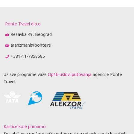
Ponte Travel d.o.o
Resavka 49, Beograd
aranzmani@ponte.rs
+381-11-7858585
Uz sve programe važe
Opšti uslovi putovanja
agencije Ponte
Travel.
Kartice koje primamo
Sva plaćanja možete vršiti putem nekog od prikazanih kartičnih