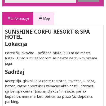
Informacije
Map
SUNSHINE CORFU RESORT & SPA
HOTEL
Lokacija
Pored šljunkovito - peščane plaže, 500 m od mesta
Nisaki. Grad Krf i aerodrom se nalaze na 25 km prema
jugu.
Sadržaj
Recepcija, glavni i a la carte restoran, taverna, 2 bara,
bazen, razne sportske i zabavne aktivnosti, internet,
igrice, spa centar (sauna, djakuzi, masaže, parno
kupatilo), mini market, peškiri za plažu (uz depozit),
parking.