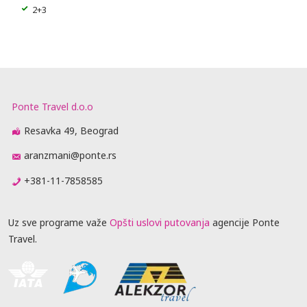
2+3
Ponte Travel d.o.o
Resavka 49, Beograd
aranzmani@ponte.rs
+381-11-7858585
Uz sve programe važe
Opšti uslovi putovanja
agencije Ponte
Travel.