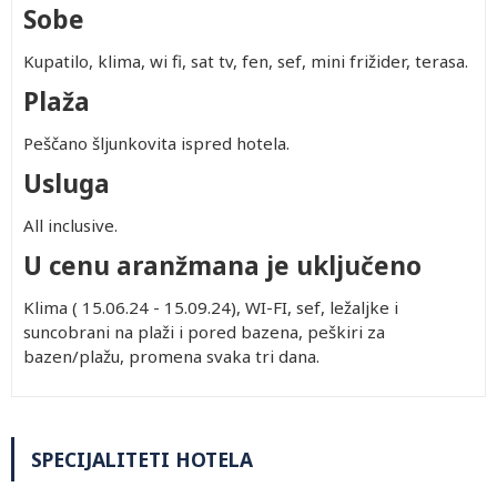
Sobe
Kupatilo, klima, wi fi, sat tv, fen, sef, mini frižider, terasa.
Plaža
Peščano šljunkovita ispred hotela.
Usluga
All inclusive.
U cenu aranžmana je uključeno
Klima ( 15.06.24 - 15.09.24), WI-FI, sef, ležaljke i
suncobrani na plaži i pored bazena, peškiri za
bazen/plažu, promena svaka tri dana.
SPECIJALITETI HOTELA