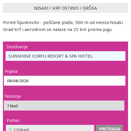
NISAKI
/
KRF OSTRVO
/
GRČKA
Pored šljunkovito - peščane plaže, 500 m od mesta Nisaki.
Grad Krf i aerodrom se nalaze na 25 km prema jugu.
Destinacije
SUNSHINE CORFU RESORT & SPA HOTEL
Prijava
Noćenja
Putnici
2 Odrasli