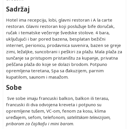
Sadržaj
Hotel ima recepciju, lobi, glavni restoran i A la carte
restoran. Glavni restoran koji poslužuje bife doručak,
ručak i tematske večernje švedske stolove. 4 bara,
uključujući i bar pored bazena, besplatan bežični
internet, perionicu, prodavnica suvenira, bazen se greje
zimi, ležaljke, suncobrani i peškiri za plažu. Mala plaža za
sunčanje sa pristupom pristaništu za kupanje, privatna
peščana plaža do koje se dolazi brodom. Potpuno
opremljena teretana, Spa sa đakuzijem, parnim
kupatilom, saunom i masažom.
Sobe
Sve sobe imaju francuski balkon, balkon ili terasu,
francuski ili dva odvojena kreveta i potpuno su
opremljene tušem, VC-om, fenom za kosu, klima
uređajem, sefom, telefonom
, satelitskom televizijom,
priborom za čaj/kafu i mini barom
.