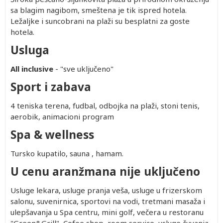
sa blagim nagibom, smeštena je tik ispred hotela.
Ležaljke i suncobrani na plaži su besplatni za goste
hotela.
Usluga
All inclusive
- "sve uključeno"
Sport i zabava
4 teniska terena, fudbal, odbojka na plaži, stoni tenis,
aerobik, animacioni program
Spa & wellness
Tursko kupatilo, sauna , hamam.
U cenu aranžmana nije uključeno
Usluge lekara, usluge pranja veša, usluge u frizerskom
salonu, suvenirnica, sportovi na vodi, tretmani masaža i
ulepšavanja u Spa centru, mini golf, večera u restoranu