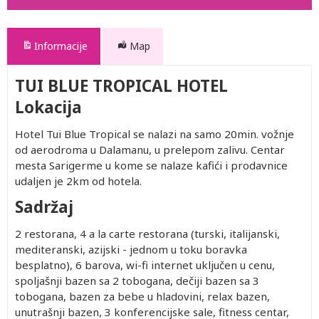
Informacije
Map
TUI BLUE TROPICAL HOTEL
Lokacija
Hotel Tui Blue Tropical se nalazi na samo 20min. vožnje
od aerodroma u Dalamanu, u prelepom zalivu. Centar
mesta Sarigerme u kome se nalaze kafići i prodavnice
udaljen je 2km od hotela.
Sadržaj
2 restorana, 4 a la carte restorana (turski, italijanski,
mediteranski, azijski - jednom u toku boravka
besplatno), 6 barova, wi-fi internet uključen u cenu,
spoljašnji bazen sa 2 tobogana, dečiji bazen sa 3
tobogana, bazen za bebe u hladovini, relax bazen,
unutrašnji bazen, 3 konferencijske sale, fitness centar,