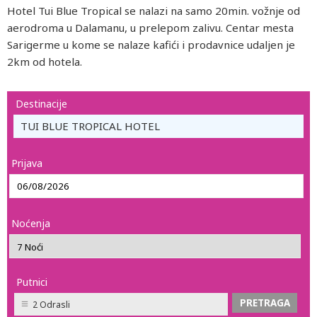
Hotel Tui Blue Tropical se nalazi na samo 20min. vožnje od
aerodroma u Dalamanu, u prelepom zalivu. Centar mesta
Sarigerme u kome se nalaze kafići i prodavnice udaljen je
2km od hotela.
Destinacije
TUI BLUE TROPICAL HOTEL
Prijava
Noćenja
Putnici
2 Odrasli