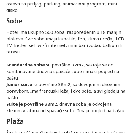
ostava za prtljag, parking, animacioni program, mini
disko.
Sobe
Hotel ima ukupno 500 soba, raspoređenih u 18 manjih
blokova. SVe sobe imaju kupatilo, fen, klima uređaj, LCD
TV, ketler, sef, wi-fi internet, mini bar (voda), balkon ili
terasu.
Standardne sobe
su površine 32m2, sastoje se od
kombinovane dnevno spavaće sobe i imaju pogled na
baštu.
Junior suite
je površine 38m2, sa dovojenim dnevnim
boravkom. Ima francuski ležaj i dve sofe, a svi gledaju na
baštu.
Suite je površine
38m2, dnevna soba je odvojena
kliznim vratima od spavaće sobe. Imaju pogled na baštu.
Plaža
Široka peščano-šljunkovita plaža u prirodnom okruženju