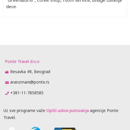
"Green&Grill", Cofee shop, room service, usluge čuvanja
dece.
Ponte Travel d.o.o
Resavka 49, Beograd
aranzmani@ponte.rs
+381-11-7858585
Uz sve programe važe
Opšti uslovi putovanja
agencije Ponte
Travel.