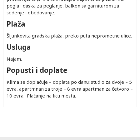
pegla i daska za peglanje, balkon sa garniturom za
sedenje i obedovanje.
Plaža
Šljunkovita gradska plaža, preko puta neprometne ulice.
Usluga
Najam.
Popusti i doplate
Klima se doplaćuje – doplata po danu: studio za dvoje – 5
evra, apartmnan za troje – 8 evra apartman za četvoro –
10 evra. Plaćanje na licu mesta.