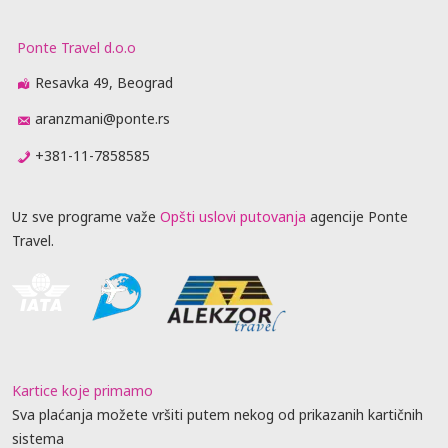
Ponte Travel d.o.o
Resavka 49, Beograd
aranzmani@ponte.rs
+381-11-7858585
Uz sve programe važe
Opšti uslovi putovanja
agencije Ponte
Travel.
Kartice koje primamo
Sva plaćanja možete vršiti putem nekog od prikazanih kartičnih
sistema