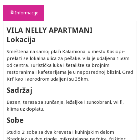
Informacije
VILA NELLY APARTMANI
Lokacija
Smeštena na samoj plaži Kalamiona u mestu Kasiopi–
prelazi se lokalna ulica za pešake. Vila je udaljena 150m
od centra. Turistička luka i šetalište sa brojnim
restoranima i kafeterijama je u neposrednoj blizini. Grad
Krf kao i aerodrom udaljeni su 35km.
Sadržaj
Bazen, terasa za sunčanje, ležaljke i suncobrani, wi fi,
klima uz doplatu.
Sobe
Studio 2: soba sa dva kreveta i kuhinjskim delom
(štednjak sa dve ringle, mikrotalasna pećnica, frižider,