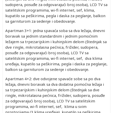
sudopera, posuđe za odgovarajući broj osoba), LCD TV sa
satelitskim programima, wi-fi internet, sef, klima,
kupatilo sa peškirima, pegla i daska za peglanje, balkon
sa garniturom za sedenje i obedovanje.
Apartman 3+1: jedna spavaća soba sa dva ležaja, dnevni
boravak sa jednim standardnim i jednim pomoćnim
ležajem sa trpezarijskim i kuhinjskim delom (štednjak sa
dve ringle, mikrotalasna pećnica, frižider, sudopera,
posuđe za odgovarajući broj osoba), LCD TV sa
satelitskim programima, wi-fi internet, sef, dva klima
uređaja, kupatilo sa peškirima, pegla i daska za peglanje,
balkon sa garniturom za sedenje i obedovanje.
Apartman 4+2: dve odvojene spavaće sobe sa po dva
ležaja, dnevni boravak sa dva dodatna pomoćna ležaja i
sa trpezarijskim i kuhinjskim delom (štednjak sa dve
ringle, mikrotalasna pećnica, frižider, sudopera, posuđe
za odgovarajući broj osoba), LCD TV sa satelitskim
programima, wi-fi internet, sef, klima u svim
prostorijama (3 klima uređaja), kupatilo sa peškirima,