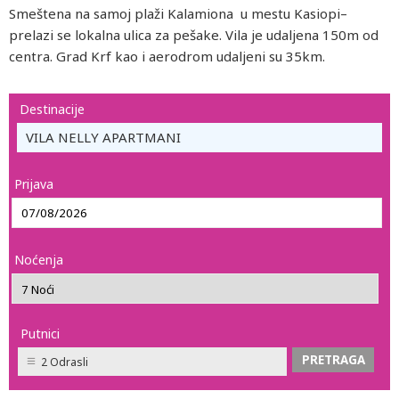
Smeštena na samoj plaži Kalamiona u mestu Kasiopi–
prelazi se lokalna ulica za pešake. Vila je udaljena 150m od
centra. Grad Krf kao i aerodrom udaljeni su 35km.
Destinacije
VILA NELLY APARTMANI
Prijava
Noćenja
Putnici
2 Odrasli