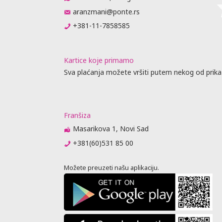
aranzmani@ponte.rs
+381-11-7858585
Kartice koje primamo
Sva plaćanja možete vršiti putem nekog od prika
Franšiza
Masarikova 1, Novi Sad
+381(60)531 85 00
Možete preuzeti našu aplikaciju.