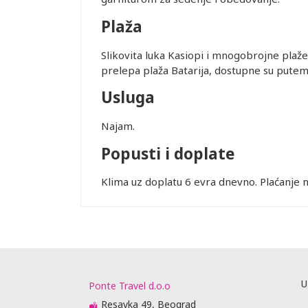
Plaža
Slikovita luka Kasiopi i mnogobrojne plaž
prelepa plaža Batarija, dostupne su putem 
Usluga
Leaflet
Najam.
Popusti i doplate
Klima uz doplatu 6 evra dnevno. Plaćanje na
U
Ponte Travel d.o.o
Resavka 49, Beograd