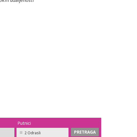
5km udaljenosti
Putnici
2 Odrasli