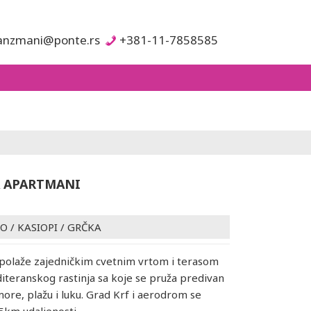
anzmani@ponte.rs
+381-11-7858585
A APARTMANI
VO
/
KASIOPI
/
GRČKA
spolaže zajedničkim cvetnim vrtom i terasom
eranskog rastinja sa koje se pruža predivan
ore, plažu i luku. Grad Krf i aerodrom se