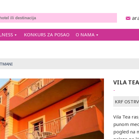
ar
LNESS
KONKURS ZA POSAO
O NAMA
RTMANI
VILA TE
-
KRF OSTR
Vila Tea ra
punom medit
pogled na m