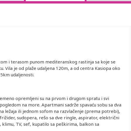
rtom i terasom punom mediteranskog rastinja sa koje se
u. Vila je od plaže udaljena 120m, a od centra Kasiopa oko
35km udaljenosti.
emeno opremljeni su na prvom i drugom spratu i svi
 pogledom na more. Apartmani sadrže spavaću sobu sa dva
a ležaja ili jednom sofom na razvlačenje (prema potrebi),
ižider, sudopera, rešo sa dve ringle, aspirator, električni
 klimu, TV, sef, kupatilo sa peškirima, balkon sa