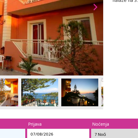
nalaze na 3
Prijava
Noćenja