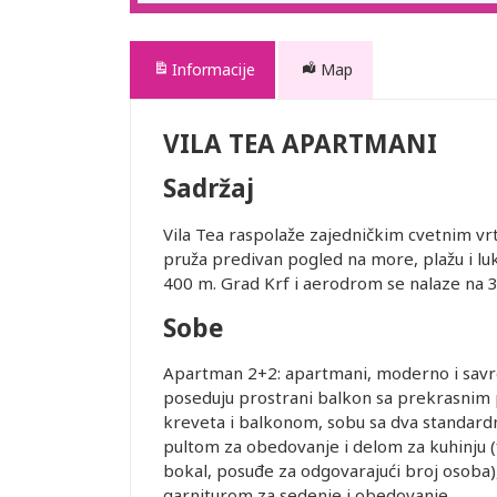
Informacije
Map
VILA TEA APARTMANI
Sadržaj
Vila Tea raspolaže zajedničkim cvetnim v
pruža predivan pogled na more, plažu i luk
400 m. Grad Krf i aerodrom se nalaze na 
Sobe
Apartman 2+2: apartmani, moderno i savr
poseduju prostrani balkon sa prekrasnim
kreveta i balkonom, sobu sa dva standardn
pultom za obedovanje i delom za kuhinju (fr
bokal, posuđe za odgovarajući broj osoba),
garniturom za sedenje i obedovanje.