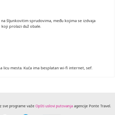
e na šljunkovitim sprudovima, među kojima se izdvaja
koji prolazi duž obale.
 licu mesta. Kuća ima besplatan wi-fi internet, sef.
z sve programe važe
Opšti uslovi putovanja
agencije Ponte Travel.