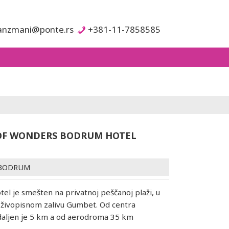
anzmani@ponte.rs
+381-11-7858585
OF WONDERS BODRUM HOTEL
BODRUM
otel je smešten na privatnoj peščanoj plaži, u
 živopisnom zalivu Gumbet. Od centra
aljen je 5 km a od aerodroma 35 km