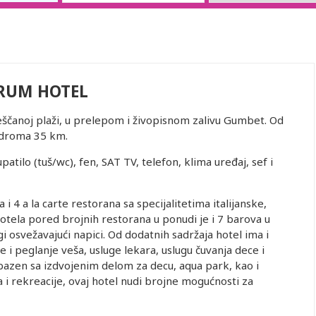
RUM HOTEL
ščanoj plaži, u prelepom i živopisnom zalivu Gumbet. Od
odroma 35 km.
tilo (tuš/wc), fen, SAT TV, telefon, klima uređaj, sef i
 4 a la carte restorana sa specijalitetima italijanske,
otela pored brojnih restorana u ponudi je i 7 barova u
gi osvežavajući napici. Od dodatnih sadržaja hotel ima i
e i peglanje veša, usluge lekara, uslugu čuvanja dece i
i bazen sa izdvojenim delom za decu, aqua park, kao i
a i rekreacije, ovaj hotel nudi brojne mogućnosti za