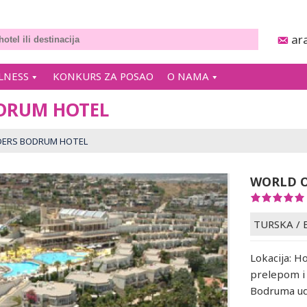
ar
LNESS
KONKURS ZA POSAO
O NAMA
DRUM HOTEL
ERS BODRUM HOTEL
WORLD 
TURSKA
/
Lokacija: H
prelepom i
Bodruma ud