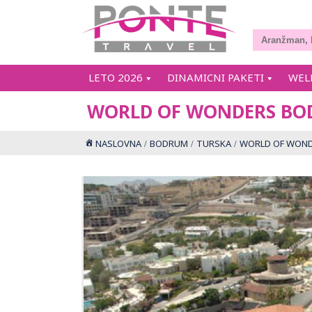
LETO 2026
DINAMICNI PAKETI
WEL
WORLD OF WONDERS BO
NASLOVNA
BODRUM
TURSKA
WORLD OF WOND