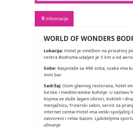
Informacije
WORLD OF WONDERS BOD
Lokacija:
Hotel je smešten na privatnoj pe
centra Bodruma udaljen je 5 km a od aer
Sobe:
Raspolaže sa 496 soba, svaka ima kupa
mini bar.
Sadržaj:
Osim glavnog restorana, hotel ima i
turske i mediteranske kuhinje. U sastavu h
kojima se služe lagani obroci, kokteli i dru
menjačnicu, frizerski salon, servis za pranj
internet centar.Hotel ima veliki spoljašnj
zatvoreni i relax bazen. Ljubiteljima sport
uživanje