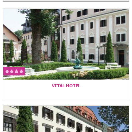
nalazi se solarijum. U Wellness centru Aura možete se
prepustiti profesinalnim maserima (klasična ručna
masaža, masaža shaitsu, refleksna masaža, toplotna
terapija, aroma terapija, anticelulit masaža, masaža
toplom čokoladom, masaža medom, lomi lomi masaža -
jedinstvana plesno ritmička masaža).
VITAL HOTEL