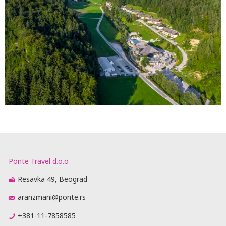
Ponte Travel d.o.o
Resavka 49, Beograd
aranzmani@ponte.rs
+381-11-7858585