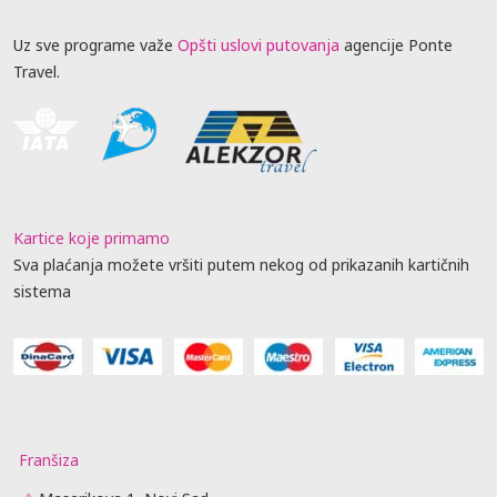
Uz sve programe važe
Opšti uslovi putovanja
agencije Ponte
Travel.
Kartice koje primamo
Sva plaćanja možete vršiti putem nekog od prikazanih kartičnih
sistema
Franšiza