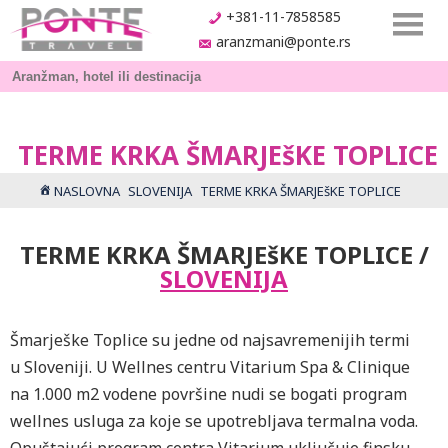
+381-11-7858585
aranzmani@ponte.rs
TERME KRKA ŠMARJEšKE TOPLICE
NASLOVNA
SLOVENIJA
TERME KRKA ŠMARJEšKE TOPLICE
TERME KRKA ŠMARJEšKE TOPLICE /
SLOVENIJA
Šmarješke Toplice su jedne od najsavremenijih termi
u Sloveniji. U Wellnes centru Vitarium Spa & Clinique
na 1.000 m2 vodene površine nudi se bogati program
wellnes usluga za koje se upotrebljava termalna voda.