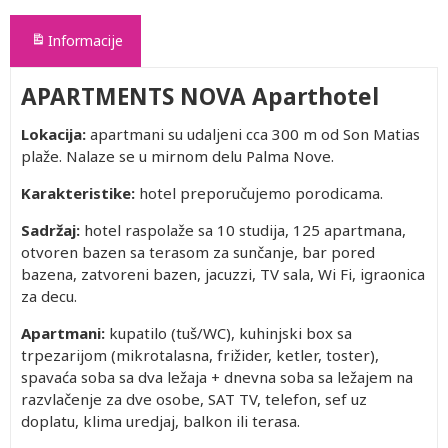
Informacije
APARTMENTS NOVA Aparthotel
Lokacija:
apartmani su udaljeni cca 300 m od Son Matias
plaže. Nalaze se u mirnom delu Palma Nove.
Karakteristike:
hotel preporučujemo porodicama.
Sadržaj:
hotel raspolaže sa 10 studija, 125 apartmana,
otvoren bazen sa terasom za sunčanje, bar pored
bazena, zatvoreni bazen, jacuzzi, TV sala, Wi Fi, igraonica
za decu.
Apartmani:
kupatilo (tuš/WC), kuhinjski box sa
trpezarijom (mikrotalasna, frižider, ketler, toster),
spavaća soba sa dva ležaja + dnevna soba sa ležajem na
razvlačenje za dve osobe, SAT TV, telefon, sef uz
doplatu, klima uredjaj, balkon ili terasa.