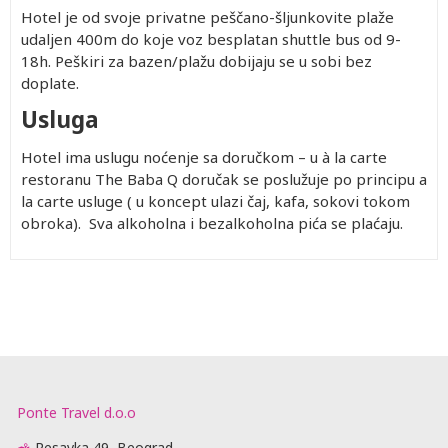
Hotel je od svoje privatne peščano-šljunkovite plaže
udaljen 400m do koje voz besplatan shuttle bus od 9-
18h. Peškiri za bazen/plažu dobijaju se u sobi bez
doplate.
Usluga
Hotel ima uslugu noćenje sa doručkom – u à la carte
restoranu The Baba Q doručak se poslužuje po principu a
la carte usluge ( u koncept ulazi čaj, kafa, sokovi tokom
obroka). Sva alkoholna i bezalkoholna pića se plaćaju.
Ponte Travel d.o.o
Resavka 49, Beograd