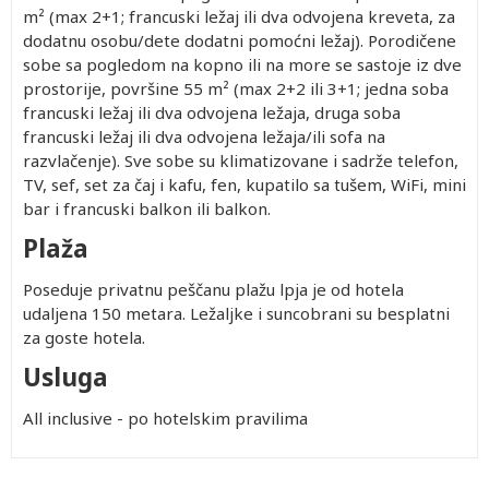
m² (max 2+1; francuski ležaj ili dva odvojena kreveta, za
dodatnu osobu/dete dodatni pomoćni ležaj). Porodičene
sobe sa pogledom na kopno ili na more se sastoje iz dve
prostorije, površine 55 m² (max 2+2 ili 3+1; jedna soba
francuski ležaj ili dva odvojena ležaja, druga soba
francuski ležaj ili dva odvojena ležaja/ili sofa na
razvlačenje). Sve sobe su klimatizovane i sadrže telefon,
TV, sef, set za čaj i kafu, fen, kupatilo sa tušem, WiFi, mini
bar i francuski balkon ili balkon.
Plaža
Poseduje privatnu peščanu plažu lpja je od hotela
udaljena 150 metara. Ležaljke i suncobrani su besplatni
za goste hotela.
Usluga
All inclusive - po hotelskim pravilima