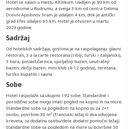
Hotel se nalazi u mestu Altinkum. Uadljen je 90 km od
aerodrome u Bodrumu, a svega 3 km od centra Didima.
Drevni Apolonov hram je udaljen 4 km, dok je antički
grad Efes udaljen 65 km. Hotel je otvoren u martu
2023.godine.
Sadržaj
Od hotelskih sadržaja, gostima je na raspolaganju: glavni
restoran, 3 a la carte restorana (riblji, turski i italijanski),
3 bara, poslastičarnica, spoljašnji bazen, unutrašnji
bazen, dečiji bazen, mini klub (4-12 godina), teretana,
tursko kupatilo i sauna.
Sobe
Hotel raspolaže sa ukupno 192 sobe. Standardne i
porodične sobe mogu imati pogled na kopno ili na more.
Standardne sobe sa pogledom na kopno su za 2+1
osobu, površine 30 m² (francuski ležaj ili dva odvojena
kreveta, za dodatnu osobu/dete dodatni pomoćni ležaj).
Standardne sobe sa pogledom na more su površine 30