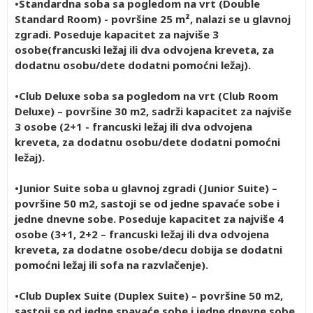
•Standardna soba sa pogledom na vrt (Double
Standard Room) - površine 25 m², nalazi se u glavnoj
zgradi. Poseduje kapacitet za najviše 3
osobe(francuski ležaj ili dva odvojena kreveta, za
dodatnu osobu/dete dodatni pomoćni ležaj).
•Club Deluxe soba sa pogledom na vrt (Club Room
Deluxe) – površine 30 m2, sadrži kapacitet za najviše
3 osobe (2+1 - francuski ležaj ili dva odvojena
kreveta, za dodatnu osobu/dete dodatni pomoćni
ležaj).
•Junior Suite soba u glavnoj zgradi (Junior Suite) –
površine 50 m2, sastoji se od jedne spavaće sobe i
jedne dnevne sobe. Poseduje kapacitet za najviše 4
osobe (3+1, 2+2 – francuski ležaj ili dva odvojena
kreveta, za dodatne osobe/decu dobija se dodatni
pomoćni ležaj ili sofa na razvlačenje).
•Club Duplex Suite (Duplex Suite) – površine 50 m2,
sastoji se od jedne spavaće sobe i jedne dnevne sobe.