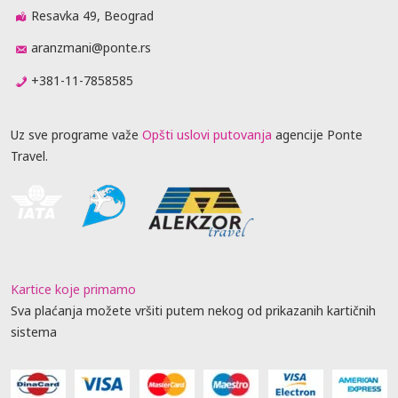
Resavka 49, Beograd
aranzmani@ponte.rs
+381-11-7858585
Uz sve programe važe
Opšti uslovi putovanja
agencije Ponte
Travel.
Kartice koje primamo
Sva plaćanja možete vršiti putem nekog od prikazanih kartičnih
sistema