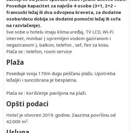
Poseduje kapacitet za najviše 4 osobe (3+1, 2+2 –
francuski ležaj ili dva odvojena kreveta, za dodatne
osobe/decu dobija se dodatni pomoćni ležaj ili sofa
na razvlačenje).
Sve sobe u hotelu imaju klima uređaj, TV LCD, Wi-Fi
internet, minibar ( opremljen vodom gaziranom i
negaziranom ), balkon, telefon , sef, fen za kosu.
Plaća se : telefon, room service
Plaža
Poseduje svoju 170m dugu peščanu plažu. Upotreba
ležaljki i suncobrana je besplatna.
Plaća se : korišćenje paviljona na plaži.
Opšti podaci
Hotel je otvoren 2019. godine. Zauzima površinu od
42.000 m².
Usluga