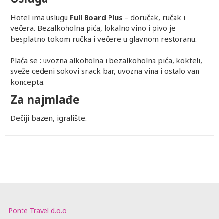
Hotel ima uslugu
Full Board Plus
– doručak, ručak i
večera. Bezalkoholna pića, lokalno vino i pivo je
besplatno tokom ručka i večere u glavnom restoranu.
Plaća se : uvozna alkoholna i bezalkoholna pića, kokteli,
sveže ceđeni sokovi snack bar, uvozna vina i ostalo van
koncepta.
Za najmlađe
Dečiji bazen, igralište.
Ponte Travel d.o.o