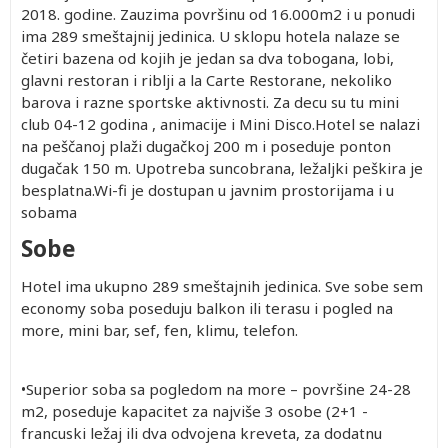
2018. godine. Zauzima površinu od 16.000m2 i u ponudi
ima 289 smeštajnij jedinica. U sklopu hotela nalaze se
četiri bazena od kojih je jedan sa dva tobogana, lobi,
glavni restoran i riblji a la Carte Restorane, nekoliko
barova i razne sportske aktivnosti. Za decu su tu mini
club 04-12 godina , animacije i Mini Disco.Hotel se nalazi
na peščanoj plaži dugačkoj 200 m i poseduje ponton
dugačak 150 m. Upotreba suncobrana, ležaljki peškira je
besplatna.Wi-fi je dostupan u javnim prostorijama i u
sobama
Sobe
Hotel ima ukupno 289 smeštajnih jedinica. Sve sobe sem
economy soba poseduju balkon ili terasu i pogled na
more, mini bar, sef, fen, klimu, telefon.
•Superior soba sa pogledom na more – površine 24-28
m2, poseduje kapacitet za najviše 3 osobe (2+1 -
francuski ležaj ili dva odvojena kreveta, za dodatnu