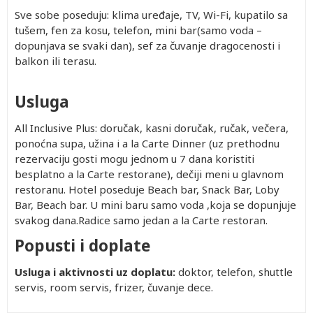
Sve sobe poseduju: klima uređaje, TV, Wi-Fi, kupatilo sa
tušem, fen za kosu, telefon, mini bar(samo voda –
dopunjava se svaki dan), sef za čuvanje dragocenosti i
balkon ili terasu.
Usluga
All Inclusive Plus: doručak, kasni doručak, ručak, večera,
ponoćna supa, užina i a la Carte Dinner (uz prethodnu
rezervaciju gosti mogu jednom u 7 dana koristiti
besplatno a la Carte restorane), dečiji meni u glavnom
restoranu. Hotel poseduje Beach bar, Snack Bar, Loby
Bar, Beach bar. U mini baru samo voda ,koja se dopunjuje
svakog dana.Radice samo jedan a la Carte restoran.
Popusti i doplate
Usluga i aktivnosti uz doplatu:
doktor, telefon, shuttle
servis, room servis, frizer, čuvanje dece.