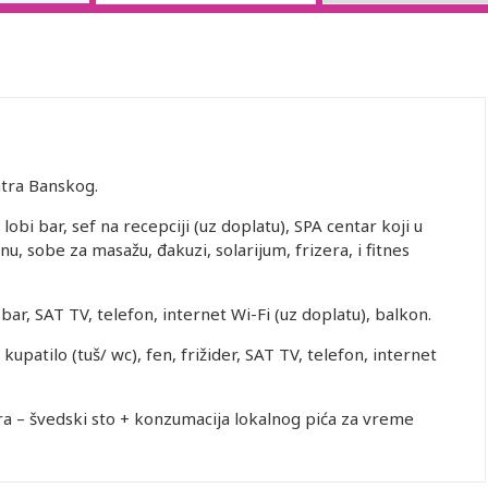
tra Banskog.
obi bar, sef na recepciji (uz doplatu), SPA centar koji u
, sobe za masažu, đakuzi, solarijum, frizera, i fitnes
bar, SAT TV, telefon, internet Wi-Fi (uz doplatu), balkon.
upatilo (tuš/ wc), fen, frižider, SAT TV, telefon, internet
ra – švedski sto + konzumacija lokalnog pića za vreme