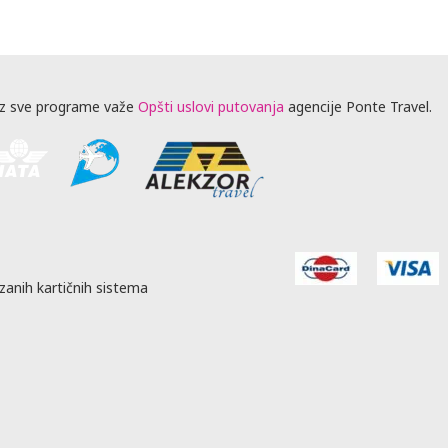
z sve programe važe
Opšti uslovi putovanja
agencije Ponte Travel.
zanih kartičnih sistema