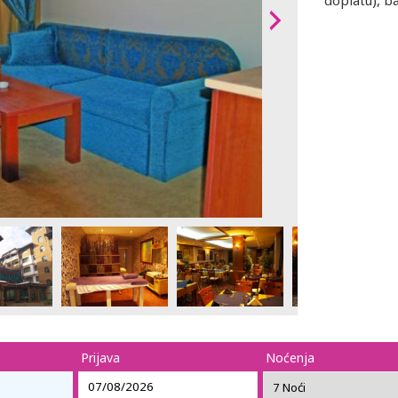
doplatu), b
Prijava
Noćenja