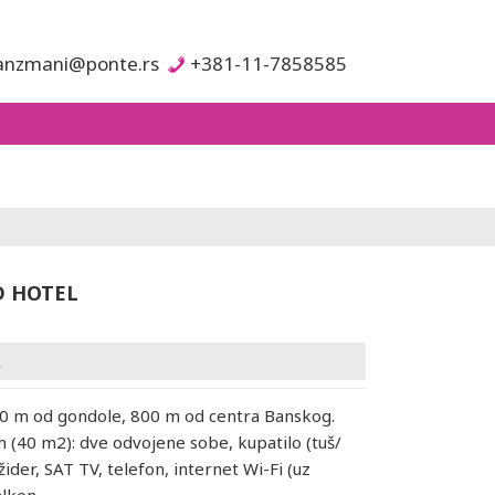
anzmani@ponte.rs
+381-11-7858585
 HOTEL
A
50 m od gondole, 800 m od centra Banskog.
 (40 m2): dve odvojene sobe, kupatilo (tuš/
ižider, SAT TV, telefon, internet Wi-Fi (uz