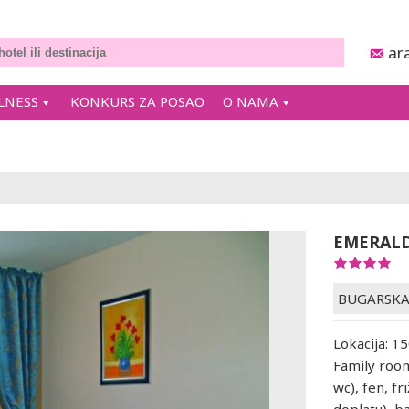
ar
LNESS
KONKURS ZA POSAO
O NAMA
EMERALD
BUGARSK
Lokacija: 1
Family room
wc), fen, fr