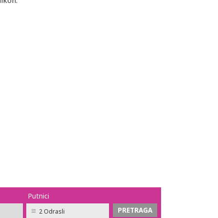
alkon.
Putnici
2 Odrasli