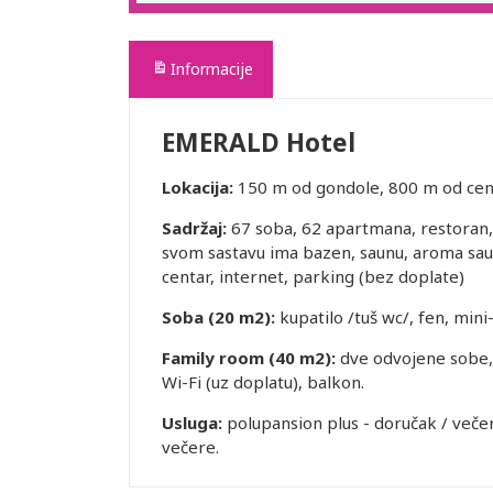
Informacije
EMERALD Hotel
Lokacija:
150 m od gondole, 800 m od cen
Sadržaj:
67 soba, 62 apartmana, restoran, l
svom sastavu ima bazen, saunu, aroma saunu
centar, internet, parking (bez doplate)
Soba (20 m2):
kupatilo /tuš wc/, fen, mini-
Family room (40 m2):
dve odvojene sobe, k
Wi-Fi (uz doplatu), balkon.
Usluga:
polupansion plus - doručak / veče
večere.