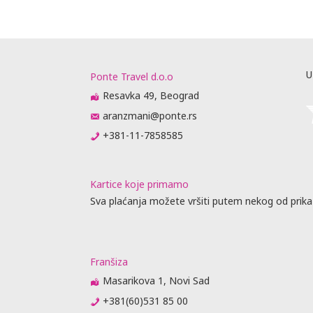
U
Ponte Travel d.o.o
Resavka 49, Beograd
aranzmani@ponte.rs
+381-11-7858585
Kartice koje primamo
Sva plaćanja možete vršiti putem nekog od prika
Franšiza
Masarikova 1, Novi Sad
+381(60)531 85 00