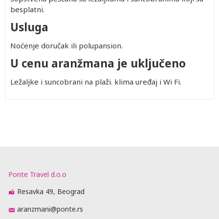
besplatni.
Usluga
Noćenje doručak ili polupansion.
U cenu aranžmana je uključeno
Ležaljke i suncobrani na plaži. klima uređaj i Wi Fi.
Ponte Travel d.o.o
Resavka 49, Beograd
aranzmani@ponte.rs