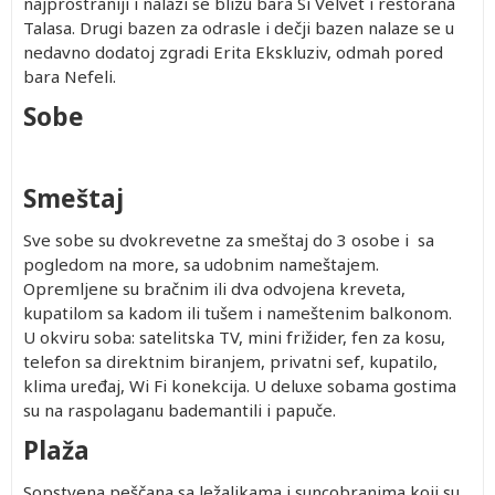
najprostraniji i nalazi se blizu bara Si Velvet i restorana
Talasa. Drugi bazen za odrasle i dečji bazen nalaze se u
nedavno dodatoj zgradi Erita Ekskluziv, odmah pored
bara Nefeli.
Sobe
Smeštaj
Sve sobe su dvokrevetne za smeštaj do 3 osobe i sa
pogledom na more, sa udobnim nameštajem.
Opremljene su bračnim ili dva odvojena kreveta,
kupatilom sa kadom ili tušem i nameštenim balkonom.
U okviru soba: satelitska TV, mini frižider, fen za kosu,
telefon sa direktnim biranjem, privatni sef, kupatilo,
klima uređaj, Wi Fi konekcija. U deluxe sobama gostima
su na raspolaganu bademantili i papuče.
Plaža
Sopstvena peščana sa ležaljkama i suncobranima koji su