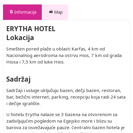
Informacije
Map
ERYTHA HOTEL
Lokacija
Smešten pored plaže u oblasti Karfas, 4 km od
Nacionalnog aerodroma na ostrvu Hios, 7 km od grada
Hiosa i 7,5 km od luke Hios.
Sadržaj
Sadržaji i usluge uključuju bazen, dečji bazen, restoran,
bar, bežični internet, parking, recepciju koja radi 24 sata
i dečije igralište.
U hotelu Erytha nalaze se 3 bazena na otvorenom sa
zadivljujućim pogledom na Egejsko more i blizu su
barova za osvežavajuće pauze. Centralni bazen hotela je