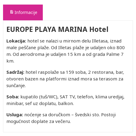
Informacije
EUROPE PLAYA MARINA Hotel
Lokacija:
hotel se nalazi u mirnom delu Illetasa, iznad
male peščane plaže. Od Illetas plaže je udaljen oko 800
m. Od aerodroma je udaljen 15 km a od grada Palme 7
km.
Sadržaj:
hotel raspolaže sa 159 soba, 2 restorana, bar,
otvoren bazen na platformi iznad mora sa terasom za
sunčanje.
Soba:
kupatilo (tuš/WC), SAT TV, telefon, klima uredjaj,
minibar, sef uz doplatu, balkon.
Usluga:
noćenje sa doručkom – švedski sto. Postoji
mogućnost doplate za večeru.