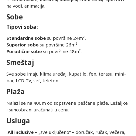
na vodi, animacija.
Sobe
Tipovi soba:
Standardne sobe
su površine 24m²,
Superior sobe
su površine 26m²,
Porodične sobe
su površine 48m².
Smeštaj
Sve sobe imaju klima uređaj, kupatilo, fen, terasu, mini-
bar, LCD TV, sef, telefon.
Plaža
Nalazi se na 400m od sopstvene peščane plaže. Ležaljke
i suncobrani uračunati u cenu.
Usluga
All inclusive
– „sve uključeno“ – doručak, ručak, večera,