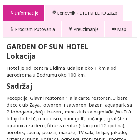
Informacije
Cenovnik - DIDIM LETO 2026
Program Putovanja
Preuzimanje
Map
GARDEN OF SUN HOTEL
Lokacija
Hotel je od centra Didima udaljen oko 1 km a od
aerodroma u Bodrumu oko 100 km.
Sadržaj
Recepcija, Glavni restoran,1 a la carte restoran, 3 bara,
disco club Zaya, otvoreni i zatvoreni bazen, aquapark sa
2 tobogana ,dečji bazen , mini-klub za najmlađe ,Wi-Fi (u
lobiju hotela), mini-disco, mini-golf, boćanje, igralište i
igraonica za decu, fitness centar (stariji od 12 godina),
aerobik, sauna, jacuzzi, masaže, TV sala, bilijar, pikado,
frizerski salon, košarka, odbojka, stoni tenis, sportovi