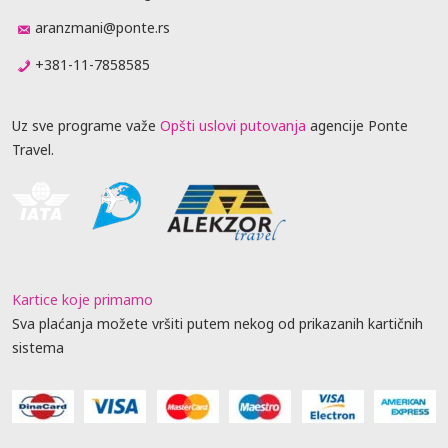
aranzmani@ponte.rs
+381-11-7858585
Uz sve programe važe
Opšti uslovi putovanja
agencije Ponte
Travel.
Kartice koje primamo
Sva plaćanja možete vršiti putem nekog od prikazanih kartičnih
sistema