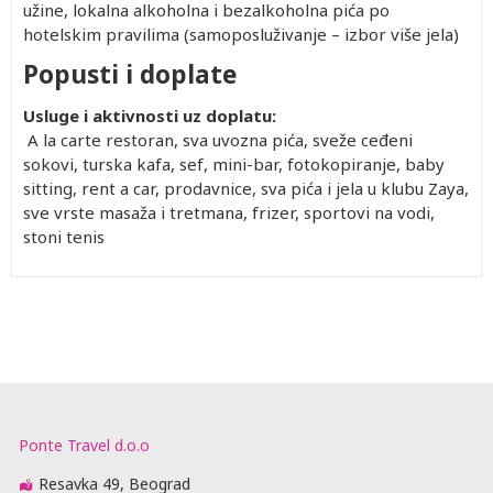
užine, lokalna alkoholna i bezalkoholna pića po
hotelskim pravilima (samoposluživanje – izbor više jela)
Popusti i doplate
Usluge i aktivnosti uz doplatu:
A la carte restoran, sva uvozna pića, sveže ceđeni
sokovi, turska kafa, sef, mini-bar, fotokopiranje, baby
sitting, rent a car, prodavnice, sva pića i jela u klubu Zaya,
sve vrste masaža i tretmana, frizer, sportovi na vodi,
stoni tenis
Ponte Travel d.o.o
Resavka 49, Beograd