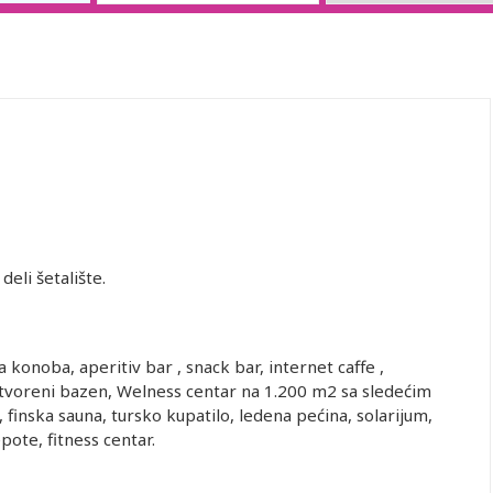
deli šetalište.
a konoba, aperitiv bar , snack bar, internet caffe ,
otvoreni bazen, Welness centar na 1.200 m2 sa sledećim
 finska sauna, tursko kupatilo, ledena pećina, solarijum,
pote, fitness centar.