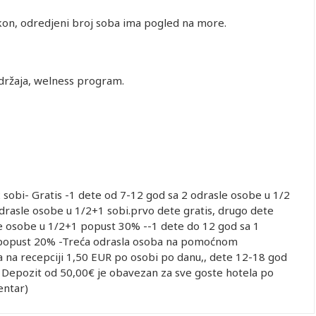
alkon, odredjeni broj soba ima pogled na more.
držaja, welness program.
2 sobi- Gratis -1 dete od 7-12 god sa 2 odrasle osobe u 1/2
drasle osobe u 1/2+1 sobi.prvo dete gratis, drugo dete
e osobe u 1/2+1 popust 30% --1 dete do 12 god sa 1
popust 20% -Treća odrasla osoba na pomoćnom
a na recepciji 1,50 EUR po osobi po danu,, dete 12-18 god
 Depozit od 50,00€ je obavezan za sve goste hotela po
entar)