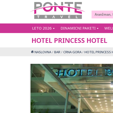
LETO 2026
DINAMICNI PAKETI
WEL
HOTEL PRINCESS HOTEL
NASLOVNA
BAR
CRNA GORA
HOTEL PRINCESS 