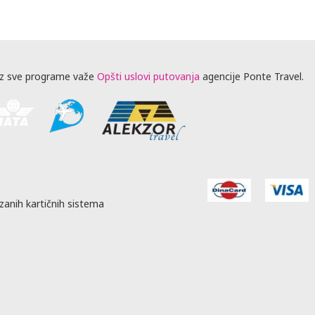
z sve programe važe
Opšti uslovi putovanja
agencije Ponte Travel.
zanih kartičnih sistema