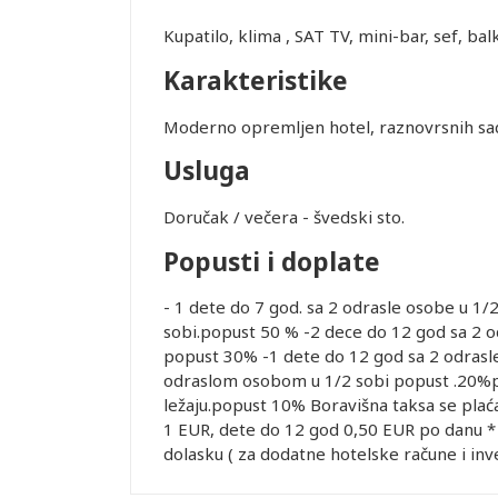
Kupatilo, klima , SAT TV, mini-bar, sef, b
Karakteristike
Moderno opremljen hotel, raznovrsnih sa
Usluga
Doručak / večera - švedski sto.
Popusti i doplate
- 1 dete do 7 god. sa 2 odrasle osobe u 1/
sobi.popust 50 % -2 dece do 12 god sa 2 o
popust 30% -1 dete do 12 god sa 2 odrasl
odraslom osobom u 1/2 sobi popust .20%
ležaju.popust 10% Boravišna taksa se plać
1 EUR, dete do 12 god 0,50 EUR po danu *
dolasku ( za dodatne hotelske račune i inv