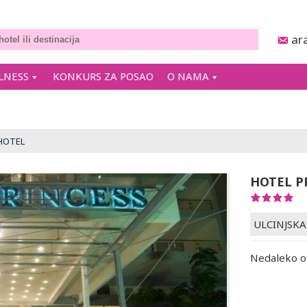
ar
LNESS
KONKURS ZA POSAO
O NAMA
HOTEL
HOTEL P
ULCINJSKA
Nedaleko od 