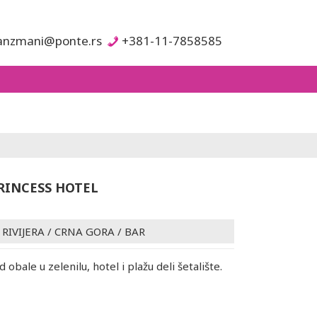
anzmani@ponte.rs
+381-11-7858585
RINCESS HOTEL
 RIVIJERA
/
CRNA GORA
/
BAR
obale u zelenilu, hotel i plažu deli šetalište.