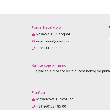
U
Ponte Travel d.o.o
Resavka 49, Beograd
aranzmani@ponte.rs
+381-11-7858585
Kartice koje primamo
Sva plaćanja možete vršiti putem nekog od prika
Franšiza
Masarikova 1, Novi Sad
+381(60)531 85 00