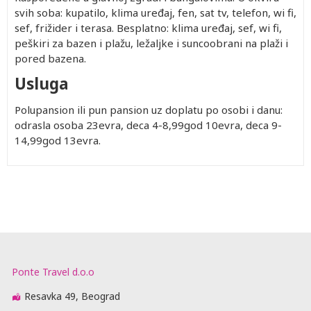
svih soba: kupatilo, klima uređaj, fen, sat tv, telefon, wi fi,
sef, frižider i terasa. Besplatno: klima uređaj, sef, wi fi,
peškiri za bazen i plažu, ležaljke i suncoobrani na plaži i
pored bazena.
Usluga
Polupansion ili pun pansion uz doplatu po osobi i danu:
odrasla osoba 23evra, deca 4-8,99god 10evra, deca 9-
14,99god 13evra.
Ponte Travel d.o.o
Resavka 49, Beograd