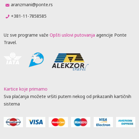
aranzmani@ponte.rs
+381-11-7858585
Uz sve programe važe
Opšti uslovi putovanja
agencije Ponte
Travel.
Kartice koje primamo
Sva plaćanja možete vršiti putem nekog od prikazanih kartičnih
sistema