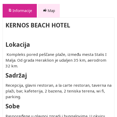
Informacije
Map
KERNOS BEACH HOTEL
Lokacija
Kompleks pored peščane plaže, između mesta Stalis I
Malja. Od grada Heraklion je udaljen 35 km, aerodrom
32 km.
Sadržaj
Recepcija, glavni restoran, a la carte restoran, taverna na
plaži, bar, kafeterija, 2 bazena, 2 teniska terena, wi fi,
parking.
Sobe
Raspoređene u glavnoj zgradi i bungalovima. U okviru