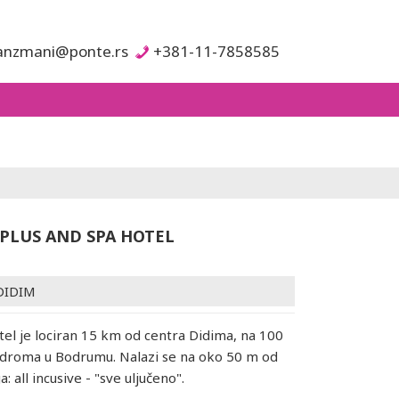
anzmani@ponte.rs
+381-11-7858585
PLUS AND SPA HOTEL
DIDIM
otel je lociran 15 km od centra Didima, na 100
droma u Bodrumu. Nalazi se na oko 50 m od
a: all incusive - "sve uljučeno".