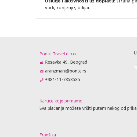
Usluge i aktivnosti uz doplatu:
strana pi
vodi, ronjenje, bilijar.
U
Ponte Travel d.o.o
Resavka 49, Beograd
aranzmani@ponte.rs
+381-11-7858585
Kartice koje primamo
Sva plaćanja možete vršiti putem nekog od prika
Franšiza