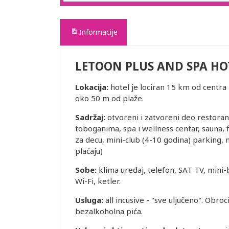
Informacije
LETOON PLUS AND SPA HO
Lokacija:
hotel je lociran 15 km od centr
oko 50 m od plaže.
Sadržaj:
otvoreni i zatvoreni deo restoran
toboganima, spa i wellness centar, sauna, f
za decu, mini-club (4-10 godina) parking, m
plaćaju)
Sobe:
klima uređaj, telefon, SAT TV, mini-b
Wi-Fi, ketler.
Usluga:
all incusive - "sve uljučeno". Obro
bezalkoholna pića.