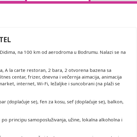
TEL
a Didima, na 100 km od aerodroma u Bodrumu. Nalazi se na
a, A la carte restoran, 2 bara, 2 otvorena bazena sa
itnes centar, frizer, dnevna i večernja aimacija, animacija
arket, internet, Wi-Fi, ležaljke i suncobrani (na plaži se
ar (doplaćuje se), fen za kosu, sef (doplaćuje se), balkon,
ci po principu samoposluživanja, užine, lokalna alkoholna i