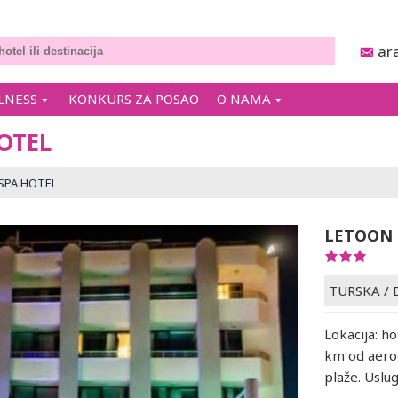
ar
LNESS
KONKURS ZA POSAO
O NAMA
OTEL
SPA HOTEL
LETOON 
TURSKA
/
Lokacija: h
km od aero
plaže. Uslug