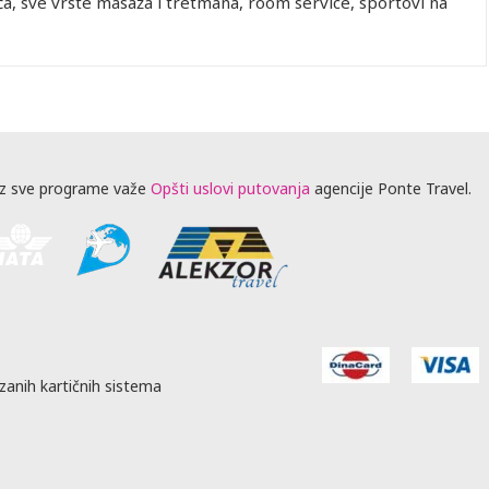
ća, sve vrste masaža i tretmana, room service, sportovi na
z sve programe važe
Opšti uslovi putovanja
agencije Ponte Travel.
zanih kartičnih sistema