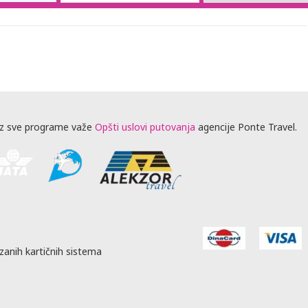
z sve programe važe
Opšti uslovi putovanja
agencije Ponte Travel.
zanih kartičnih sistema