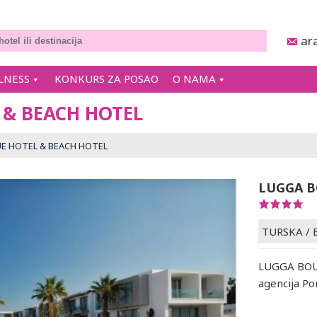
ar
LNESS
KONKURS ZA POSAO
O NAMA
 & BEACH HOTEL
E HOTEL & BEACH HOTEL
LUGGA B
TURSKA
/
LUGGA BOU
agencija Po