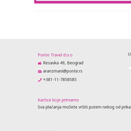
U
Ponte Travel d.o.o
Resavka 49, Beograd
aranzmani@ponte.rs
+381-11-7858585
Kartice koje primamo
Sva plaćanja možete vršiti putem nekog od prika