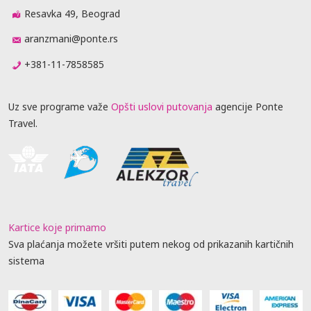
Resavka 49, Beograd
aranzmani@ponte.rs
+381-11-7858585
Uz sve programe važe
Opšti uslovi putovanja
agencije Ponte
Travel.
Kartice koje primamo
Sva plaćanja možete vršiti putem nekog od prikazanih kartičnih
sistema