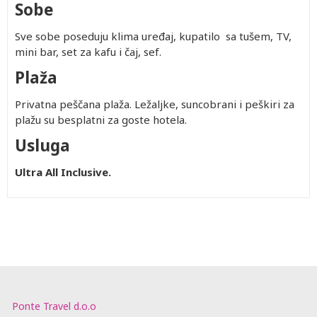
Sobe
Sve sobe poseduju klima uređaj, kupatilo sa tušem, TV,
mini bar, set za kafu i čaj, sef.
Plaža
Privatna peščana plaža. Ležaljke, suncobrani i peškiri za
plažu su besplatni za goste hotela.
Usluga
Ultra All Inclusive.
Ponte Travel d.o.o