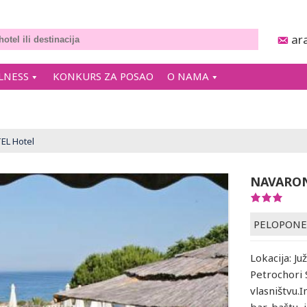
ar
LNESS
KONKURS ZA POSAO
O NAMA
L Hotel
NAVARON
PELOPONE
Lokacija: J
Petrochori 
vlasništvu.