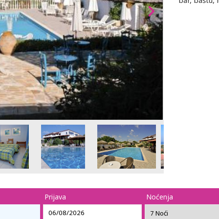
bar, baštu, 
Prijava
Noćenja