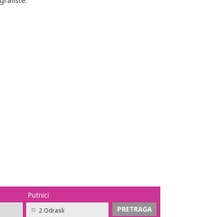
igralište.
Putnici
2 Odrasli