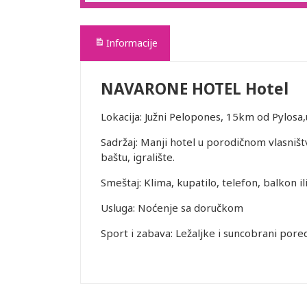
Informacije
NAVARONE HOTEL Hotel
Lokacija: Južni Pelopones, 15km od Pylosa
Sadržaj: Manji hotel u porodičnom vlasništ
baštu, igralište.
Smeštaj: Klima, kupatilo, telefon, balkon ili
Usluga: Noćenje sa doručkom
Sport i zabava: Ležaljke i suncobrani pored