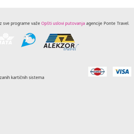
z sve programe važe
Opšti uslovi putovanja
agencije Ponte Travel.
zanih kartičnih sistema