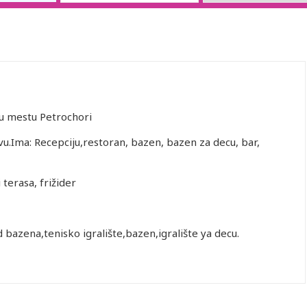
,u mestu Petrochori
vu.Ima: Recepciju,restoran, bazen, bazen za decu, bar,
 terasa, frižider
 bazena,tenisko igralište,bazen,igralište ya decu.