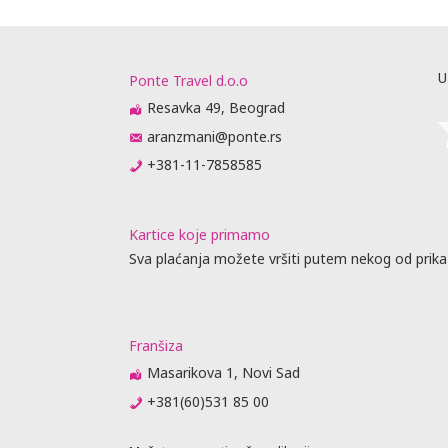
U
Ponte Travel d.o.o
Resavka 49, Beograd
aranzmani@ponte.rs
+381-11-7858585
Kartice koje primamo
Sva plaćanja možete vršiti putem nekog od prika
Franšiza
Masarikova 1, Novi Sad
+381(60)531 85 00