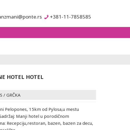
anzmani@ponte.rs
+381-11-7858585
E HOTEL HOTEL
S
/
GRČKA
užni Pelopones, 15km od Pylosa,u mestu
Sadržaj: Manji hotel u porodičnom
Ima: Recepciju,restoran, bazen, bazen za decu,