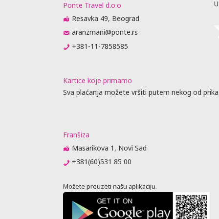
U
Ponte Travel d.o.o
Resavka 49, Beograd
aranzmani@ponte.rs
uštaju
+381-11-7858585
recepciji
lobiju, ali
ućnosti da
Kartice koje primamo
ugu
Sva plaćanja možete vršiti putem nekog od prika
ovornost i ne
nkciji usled
rane služe
og broja
Franšiza
rogo je
Masarikova 1, Novi Sad
olimo Vas da
+381(60)531 85 00
 KREVET: U
rasklapanje,
eđaja zavisi
Možete preuzeti našu aplikaciju.
aj.
rasporedu
ta ili