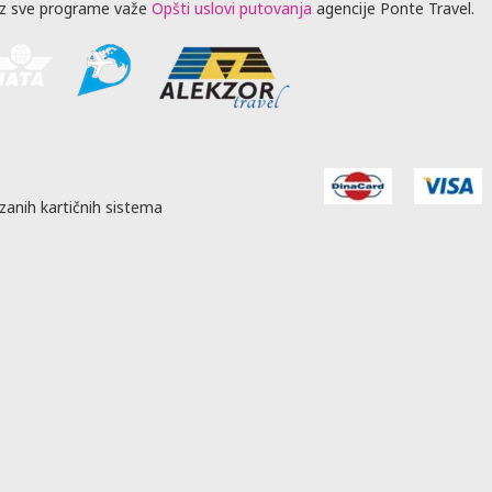
z sve programe važe
Opšti uslovi putovanja
agencije Ponte Travel.
zanih kartičnih sistema