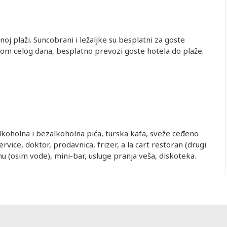
oj plaži. Suncobrani i ležaljke su besplatni za goste
okom celog dana, besplatno prevozi goste hotela do plaže.
koholna i bezalkoholna pića, turska kafa, sveže ceđeno
vice, doktor, prodavnica, frizer, a la cart restoran (drugi
nu (osim vode), mini-bar, usluge pranja veša, diskoteka.