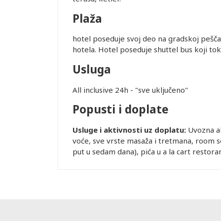
Plaža
je i pasoška
hotel poseduje svoj deo na gradskoj peščan
hotela. Hotel poseduje shuttel bus koji t
ovanja
Usluga
ice dostupne
All inclusive 24h - "sve uključeno"
Leaflet
alidni u
Popusti i doplate
ednjem kursu
Usluge i aktivnosti uz doplatu:
Uvozna al
ur-ima i
voće, sve vrste masaža i tretmana, room ser
or zadržava
put u sedam dana), pića u a la cart restora
STRANE
 DANA PRED
SMEŠTAJ U
REMENA