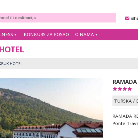
ar
LNESS
KONKURS ZA POSAO
O NAMA
HOTEL
KBUK HOTEL
RAMADA 
TURSKA
/
RAMADA RES
Ponte Trav