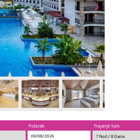
Polazak
Trajanje ture