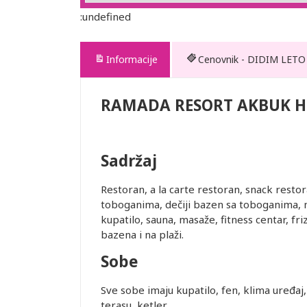
:undefined
Informacije
Cenovnik - DIDIM LETO
RAMADA RESORT AKBUK H
nih za
Sadržaj
rajolik
Restoran, a la carte restoran, snack restor
toboganima, dečiji bazen sa toboganima, m
kupatilo, sauna, masaže, fitness centar, friz
bazena i na plaži.
te. Prevoz
Sobe
 usluge
Sve sobe imaju kupatilo, fen, klima uređaj, 
terasu, ketler.