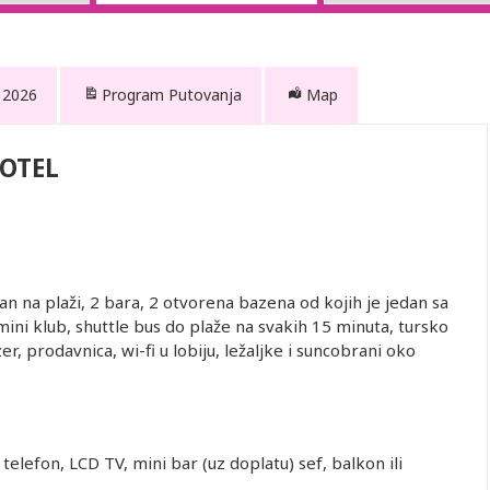
 2026
Program Putovanja
Map
OTEL
an na plaži, 2 bara, 2 otvorena bazena od kojih je jedan sa
ini klub, shuttle bus do plaže na svakih 15 minuta, tursko
er, prodavnica, wi-fi u lobiju, ležaljke i suncobrani oko
telefon, LCD TV, mini bar (uz doplatu) sef, balkon ili