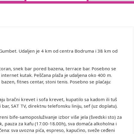
i Gumbet. Udaljen je 4 km od centra Bodruma i 38 km od
toran, snek bar pored bazena, terrace bar. Posebno se
, internet kutak. Peščana plaža je udaljena oko 400 m.
 bazen, fitnes centar, stoni tenis. Posebno se plaćaju:
ju bračni krevet i sofa krevet, kupatilo sa kadom ili tuš
 bar, SAT TV, direktnu telefonsku liniju, sef (uz doplatu).
oreni bife-samoposluživanje izbor više jela (švedski sto) za
k, pauza za kafu (17.00-18.00h), sva domaća alkoholna i
čena: sva uvozna pića, espreso, kapućino, sveže ceđeni