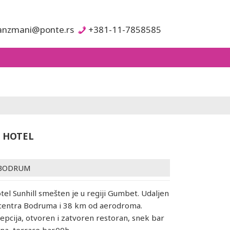
anzmani@ponte.rs
+381-11-7858585
 HOTEL
BODRUM
otel Sunhill smešten je u regiji Gumbet. Udaljen
 centra Bodruma i 38 km od aerodroma.
cepcija, otvoren i zatvoren restoran, snek bar