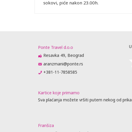
sokovi, piće nakon 23.00h.
U
Ponte Travel d.o.o
Resavka 49, Beograd
aranzmani@ponte.rs
+381-11-7858585
Kartice koje primamo
Sva plaćanja možete vršiti putem nekog od prika
Franšiza