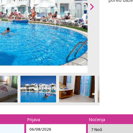
pored bazen
Prijava
Noćenja