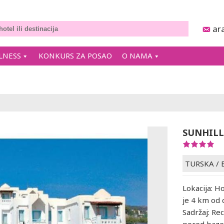
ar
LNESS
KONKURS ZA POSAO
O NAMA
SUNHILL
TURSKA
/
Lokacija: H
je 4 km od
Sadržaj: Re