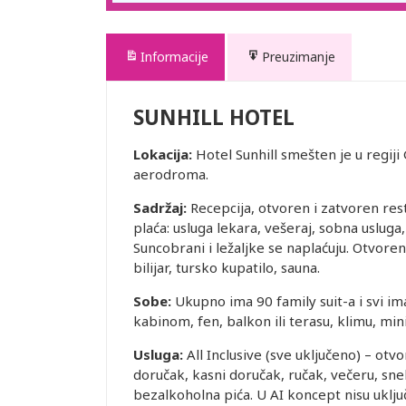
Informacije
Preuzimanje
SUNHILL HOTEL
Lokacija:
Hotel Sunhill smešten je u regij
aerodroma.
Sadržaj:
Recepcija, otvoren i zatvoren res
plaća: usluga lekara, vešeraj, sobna usluga
Suncobrani i ležaljke se naplaćuju. Otvoren
bilijar, tursko kupatilo, sauna.
Sobe:
Ukupno ima 90 family suit-a i svi ima
kabinom, fen, balkon ili terasu, klimu, mini
Usluga:
All Inclusive (sve uključeno) – otv
doručak, kasni doručak, ručak, večeru, sne
bezalkoholna pića. U AI koncept nisu uklju