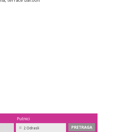
a, terrace bar.00h
Putnici
2 Odrasli