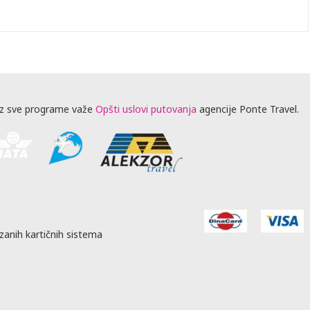
z sve programe važe
Opšti uslovi putovanja
agencije Ponte Travel.
zanih kartičnih sistema