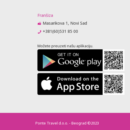
Franšiza
Masarikova 1, Novi Sad
+381(60)531 85 00
Možete preuzeti našu aplikaciju.
Ponte Travel d.o.o. - Beograd ©2023