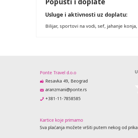
Popusti i doplate
Usluge i aktivnosti uz doplatu:
Bilijar, sportovi na vodi, sef, jahanje konja
U
Ponte Travel d.o.o
Resavka 49, Beograd
aranzmani@ponte.rs
+381-11-7858585
Kartice koje primamo
Sva plaćanja možete vršiti putem nekog od prika