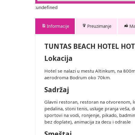
:undefined
Informacije
Preuzimanje
M
TUNTAS BEACH HOTEL HOT
Lokacija
Hotel se nalazi u mestu Altinkum, na 800m
aerodroma Bodrum oko 70km.
Sadržaj
Glavni restoran, restoran na otvorenom, lob
pedalina, stoni tenis, usluge pranja veša
sportovi na vodi, ronjenje, pikado, badming
bez doplate), animacija za decu i odrasle
Smeštaj