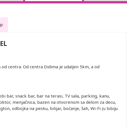
ap
EL
 od centra. Od centra Didima je udaljen 5km, a od
i bar, snack bar, bar na terasi, TV sala, parking, kanu,
, doktor, menjačnica, bazen na otvorenom sa delom za decu,
ton, odbojka na pesku, bilijar, boćanje, šah, Wi-Fi (u lobiju