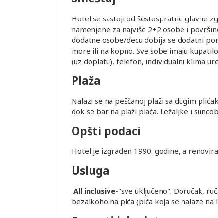
Hotel se sastoji od šestospratne glavne z
namenjene za najviše 2+2 osobe i površine 
dodatne osobe/decu dobija se dodatni pomo
more ili na kopno. Sve sobe imaju kupatilo 
(uz doplatu), telefon, individualni klima ur
Plaža
Leaflet
Nalazi se na peščanoj plaži sa dugim plića
dok se bar na plaži plaća. Ležaljke i sunc
Opšti podaci
Hotel je izgrađen 1990. godine, a renovir
Usluga
All inclusive
-"sve uključeno". Doručak, ruč
bezalkoholna pića (pića koja se nalaze na li