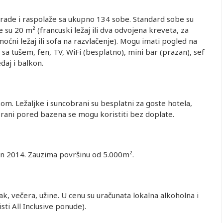
grade i raspolaže sa ukupno 134 sobe. Standard sobe su
su 20 m² (francuski ležaj ili dva odvojena kreveta, za
ćni ležaj ili sofa na razvlačenje). Mogu imati pogled na
sa tušem, fen, TV, WiFi (besplatno), mini bar (prazan), sef
eđaj i balkon.
kom. Ležaljke i suncobrani su besplatni za goste hotela,
obrani pored bazena se mogu koristiti bez doplate.
an 2014. Zauzima površinu od 5.000m².
ak, večera, užine. U cenu su uračunata lokalna alkoholna i
sti All Inclusive ponude).