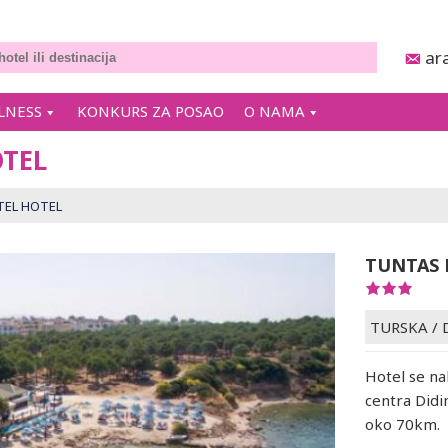
ar
LNESS
KONKURS ZA POSAO
O NAMA
OTEL
TEL HOTEL
TUNTAS 
TURSKA
/
Hotel se na
centra Did
oko 70km.