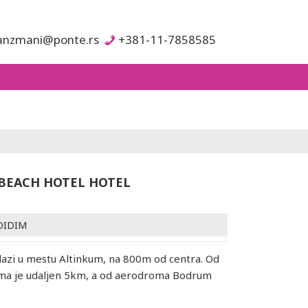
anzmani@ponte.rs
+381-11-7858585
BEACH HOTEL HOTEL
DIDIM
lazi u mestu Altinkum, na 800m od centra. Od
ima je udaljen 5km, a od aerodroma Bodrum