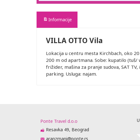
Informacije
VILLA OTTO Vila
Lokacija u centru mesta Kirchbach, oko 20 
200 m od apartmana. Sobe: kupatilo (tuš/ 
frižider, mašina za pranje sudova, SAT TV, i
parking. Usluga: najam.
U
Ponte Travel d.o.o
Resavka 49, Beograd
aranzmani@ponte.rs