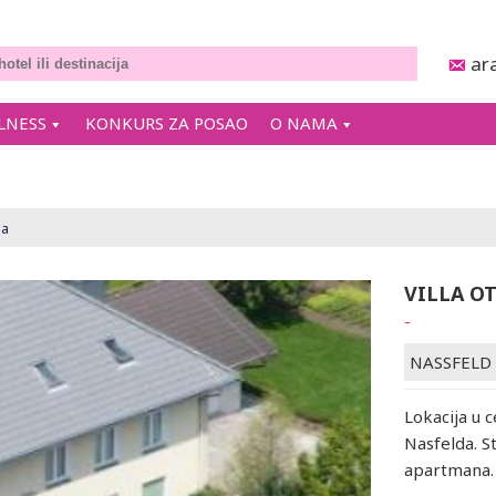
ar
LNESS
KONKURS ZA POSAO
O NAMA
la
VILLA O
-
NASSFELD
Lokacija u 
Nasfelda. S
apartmana. 