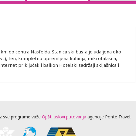
km do centra Nasfelda. Stanica ski bus-a je udaljena oko
wc), fen, kompletno opremljena kuhinja, mikrotalasna,
nternet priključak i balkon Hotelski sadržaji skijašnica i
z sve programe važe
Opšti uslovi putovanja
agencije Ponte Travel.