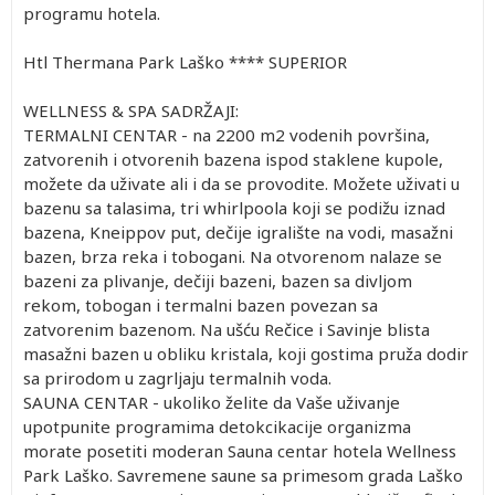
programu hotela.
Htl Thermana Park Laško **** SUPERIOR
WELLNESS & SPA SADRŽAJI:
TERMALNI CENTAR - na 2200 m2 vodenih površina,
zatvorenih i otvorenih bazena ispod staklene kupole,
možete da uživate ali i da se provodite. Možete uživati u
bazenu sa talasima, tri whirlpoola koji se podižu iznad
bazena, Kneippov put, dečije igralište na vodi, masažni
bazen, brza reka i tobogani. Na otvorenom nalaze se
bazeni za plivanje, dečiji bazeni, bazen sa divljom
rekom, tobogan i termalni bazen povezan sa
zatvorenim bazenom. Na ušću Rečice i Savinje blista
masažni bazen u obliku kristala, koji gostima pruža dodir
sa prirodom u zagrljaju termalnih voda.
SAUNA CENTAR - ukoliko želite da Vaše uživanje
upotpunite programima detokcikacije organizma
morate posetiti moderan Sauna centar hotela Wellness
Park Laško. Savremene saune sa primesom grada Laško