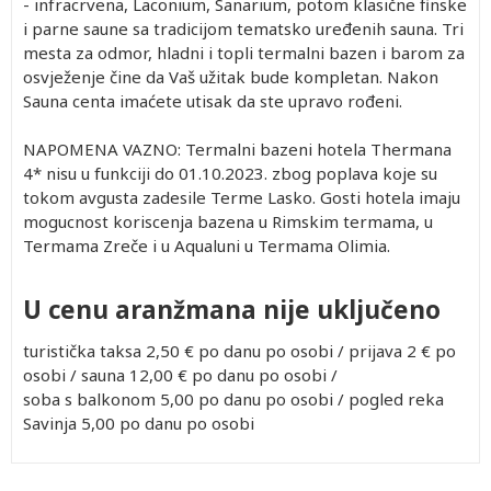
- infracrvena, Laconium, Sanarium, potom klasične finske
i parne saune sa tradicijom tematsko uređenih sauna. Tri
mesta za odmor, hladni i topli termalni bazen i barom za
osvježenje čine da Vaš užitak bude kompletan. Nakon
Sauna centa imaćete utisak da ste upravo rođeni.
NAPOMENA VAZNO: Termalni bazeni hotela Thermana
4* nisu u funkciji do 01.10.2023. zbog poplava koje su
tokom avgusta zadesile Terme Lasko. Gosti hotela imaju
mogucnost koriscenja bazena u Rimskim termama, u
Termama Zreče i u Aqualuni u Termama Olimia.
U cenu aranžmana nije uključeno
turistička taksa 2,50 € po danu po osobi / prijava 2 € po
osobi / sauna 12,00 € po danu po osobi /
soba s balkonom 5,00 po danu po osobi / pogled reka
Savinja 5,00 po danu po osobi