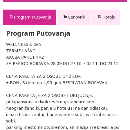
Program Putovanja
Cenovnik
Hotels
Program Putovanja
WELLNESS & SPA
TERME LAŠKO
AKCIJA PAKET 1=2
ZA PERIOD BORAVKA 28.09.DO 27.10. / 05.11. DO 23.12
CENA PAKETA ZA 2 OSOBE 312 EUR
+ BONUS dete do 4,99 god BESPLATAN BORAVAK
CENA PAKETA JE ZA 2 OSOBE I UKLJUČUJE:
polupansiona u dvokrevetnoj standard sobi,
neograničeno kupanje u hotelu (i na dan odlaska),
ulaz u fitnes centar, bademantil u sobi, wi-fi internet u
sobi,
parking mesto na otvorenom, animacija i rekreacija po