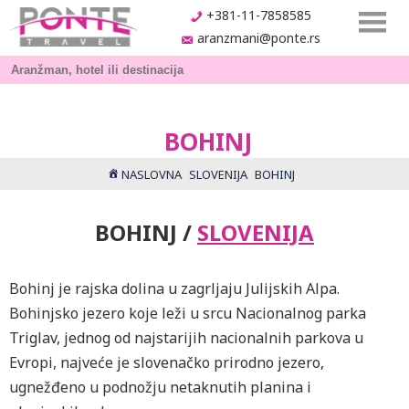
+381-11-7858585
aranzmani@ponte.rs
BOHINJ
NASLOVNA
SLOVENIJA
BOHINJ
BOHINJ /
SLOVENIJA
Bohinj je rajska dolina u zagrljaju Julijskih Alpa.
Bohinjsko jezero koje leži u srcu Nacionalnog parka
Triglav, jednog od najstarijih nacionalnih parkova u
Evropi, najveće je slovenačko prirodno jezero,
ugnežđeno u podnožju netaknutih planina i