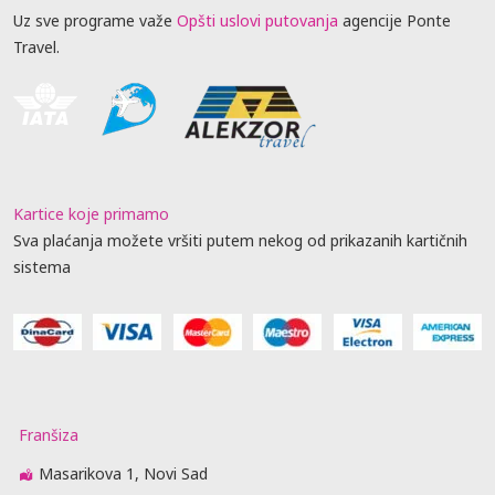
Uz sve programe važe
Opšti uslovi putovanja
agencije Ponte
Travel.
Kartice koje primamo
Sva plaćanja možete vršiti putem nekog od prikazanih kartičnih
sistema
Franšiza
Masarikova 1, Novi Sad