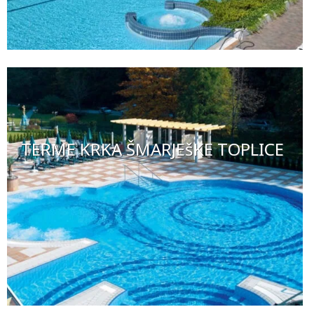
TERME KRKA ŠMARJEšKE TOPLICE