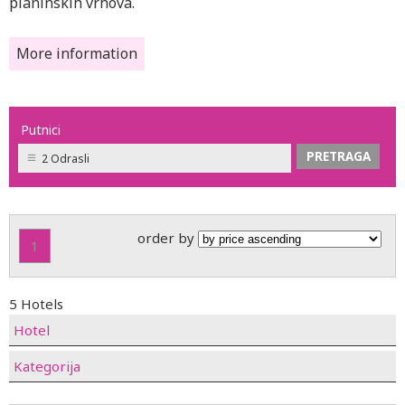
planinskih vrhova.
More information
Putnici
2 Odrasli
order by
1
5 Hotels
Hotel
Kategorija