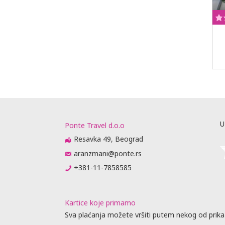
U
Ponte Travel d.o.o
Resavka 49, Beograd
aranzmani@ponte.rs
+381-11-7858585
Kartice koje primamo
Sva plaćanja možete vršiti putem nekog od prika