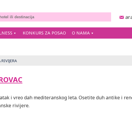
ar
LNESS
KONKURS ZA POSAO
O NAMA
RIVIJERA
ROVAC
kratak i vreo dah mediteranskog leta. Osetite duh antike i 
nske rivijere.