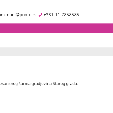
anzmani@ponte.rs
+381-11-7858585
renesansnog šarma gradjevina Starog grada.