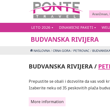
LETO 2026
DINAMICNI PAKETI
WEL
BUDVANSKA RIVIJERA
NASLOVNA
CRNA GORA
PETROVAC
BUDVANSKA 
BUDVANSKA RIVIJERA /
PET
Prepustite se obali i dozvolite da vas vodi 
Izaberite neku od 35 peskovitih plaža budva
More information