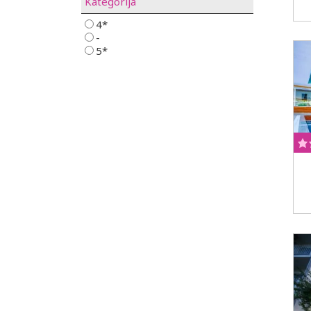
Kategorija
4*
-
5*