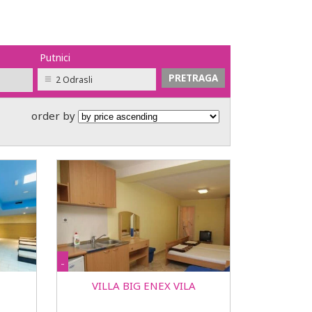
Putnici
2 Odrasli
order by
-
VILLA BIG ENEX VILA