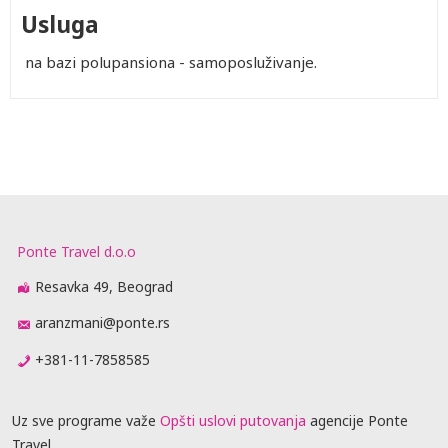
Usluga
na bazi polupansiona - samoposluživanje.
Ponte Travel d.o.o
Resavka 49, Beograd
aranzmani@ponte.rs
+381-11-7858585
Uz sve programe važe
Opšti uslovi putovanja
agencije Ponte
Travel.