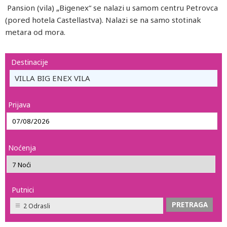
Pansion (vila) „Bigenex“ se nalazi u samom centru Petrovca
(pored hotela Castellastva). Nalazi se na samo stotinak
metara od mora.
Destinacije
VILLA BIG ENEX VILA
Prijava
Noćenja
Putnici
2 Odrasli