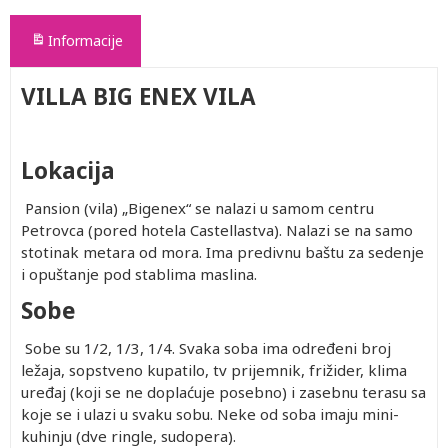
Informacije
VILLA BIG ENEX VILA
Lokacija
Pansion (vila) „Bigenex“ se nalazi u samom centru
Petrovca (pored hotela Castellastva). Nalazi se na samo
stotinak metara od mora. Ima predivnu baštu za sedenje
i opuštanje pod stablima maslina.
Sobe
Sobe su 1/2, 1/3, 1/4. Svaka soba ima određeni broj
ležaja, sopstveno kupatilo, tv prijemnik, frižider, klima
uređaj (koji se ne doplaćuje posebno) i zasebnu terasu sa
koje se i ulazi u svaku sobu. Neke od soba imaju mini-
kuhinju (dve ringle, sudopera).