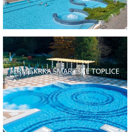
TERME KRKA ŠMARJEšKE TOPLICE