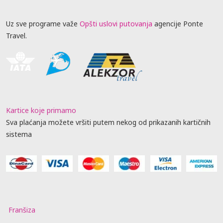
Uz sve programe važe
Opšti uslovi putovanja
agencije Ponte
Travel.
Kartice koje primamo
Sva plaćanja možete vršiti putem nekog od prikazanih kartičnih
sistema
Franšiza