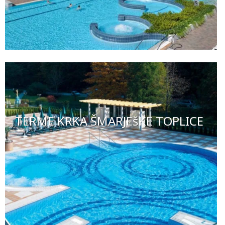
TERME KRKA ŠMARJEšKE TOPLICE