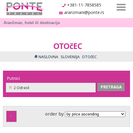
+381-11-7858585
aranzmani@ponte.rs
OTOčEC
NASLOVNA
SLOVENIJA
OTOčEC
Putnici
2 Odrasli
order by
1