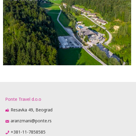
Ponte Travel d.o.o
Resavka 49, Beograd
aranzmani@ponte.rs
+381-11-7858585