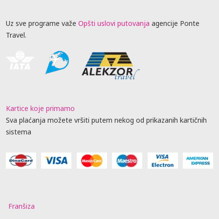
Uz sve programe važe
Opšti uslovi putovanja
agencije Ponte
Travel.
Kartice koje primamo
Sva plaćanja možete vršiti putem nekog od prikazanih kartičnih
sistema
Franšiza