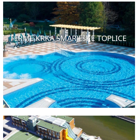
TERME KRKA ŠMARJEšKE TOPLICE