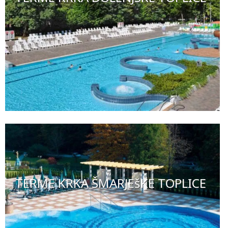
TERME KRKA ŠMARJEšKE TOPLICE