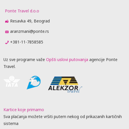
Ponte Travel d.o.o
Resavka 49, Beograd
aranzmani@ponte.rs
+381-11-7858585
Uz sve programe važe
Opšti uslovi putovanja
agencije Ponte
Travel.
Kartice koje primamo
Sva plaćanja možete vršiti putem nekog od prikazanih kartičnih
sistema