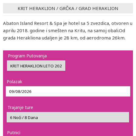
KRIT HERAKLION
/
GRČKA
/
GRAD HERAKLION
Abaton Island Resort & Spa je hotel sa 5 zvezdica, otvoren u
aprilu 2018. godine i smešten na Kritu, na samoj obali.Od
grada Herakliona udaljen je 28 km, od aerodroma 26km.
Program Putovanja
Polazak
Trajanje ture
Putnici