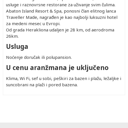
usluge i raznovrsne restorane za uživanje svim čulima.
Abaton Island Resort & Spa, ponosni član elitnog lanca
Traveller Made, nagrađen je kao najbolji luksuzni hotel
za medeni mesec u Evropi.
Od grada Herakliona udaljen je 28 km, od aerodroma
26km.
Usluga
Noćenje doručak ili polupansion.
U cenu aranžmana je uključeno
Klima, Wi Fi, sef u sobi, peškiri za bazen i plažu, ležaljke i
suncobrani na plaži i pored bazena.