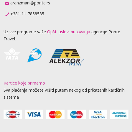
aranzmani@ponte.rs
+381-11-7858585
Uz sve programe važe
Opšti uslovi putovanja
agencije Ponte
Travel.
Kartice koje primamo
Sva plaćanja možete vršiti putem nekog od prikazanih kartičnih
sistema