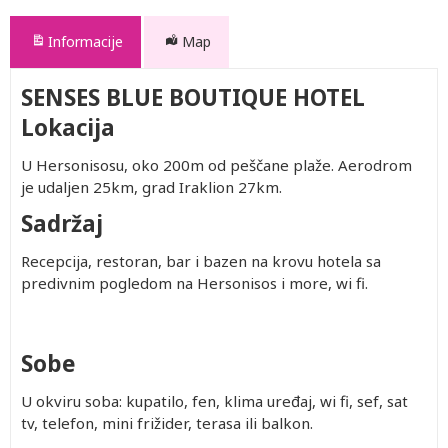
Informacije
Map
SENSES BLUE BOUTIQUE HOTEL
Lokacija
U Hersonisosu, oko 200m od peščane plaže. Aerodrom
je udaljen 25km, grad Iraklion 27km.
Sadržaj
Recepcija, restoran, bar i bazen na krovu hotela sa
predivnim pogledom na Hersonisos i more, wi fi.
Sobe
U okviru soba: kupatilo, fen, klima uređaj, wi fi, sef, sat
tv, telefon, mini frižider, terasa ili balkon.