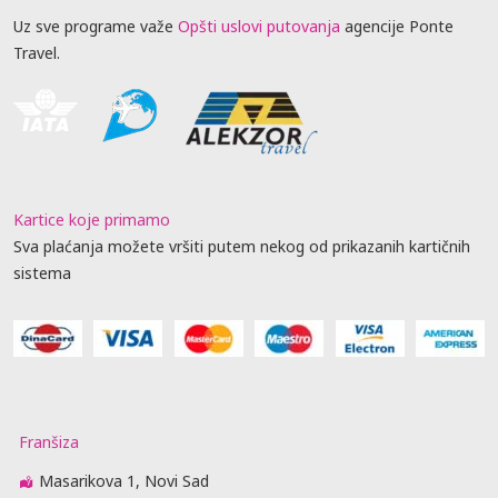
Uz sve programe važe
Opšti uslovi putovanja
agencije Ponte
Travel.
Kartice koje primamo
Sva plaćanja možete vršiti putem nekog od prikazanih kartičnih
sistema
Franšiza
Masarikova 1, Novi Sad