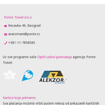
Ponte Travel d.o.o
Resavka 49, Beograd
aranzmani@ponte.rs
+381-11-7858585
Uz sve programe važe
Opšti uslovi putovanja
agencije Ponte
Travel.
Kartice koje primamo
Sva plaćanja možete vršiti putem nekog od prikazanih kartičnih