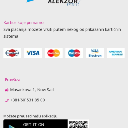
Kartice koje primamo
Sva plaćanja možete vršiti putem nekog od prikazanih kartičnih
sistema
Franšiza
Masarikova 1, Novi Sad
+381(60)531 85 00
Možete preuzeti našu aplikaciju.