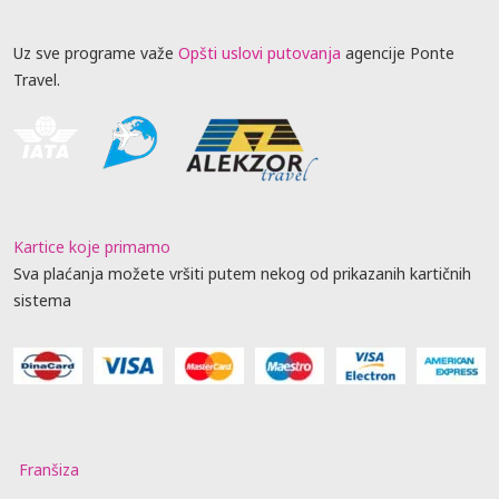
Uz sve programe važe
Opšti uslovi putovanja
agencije Ponte
Travel.
Kartice koje primamo
Sva plaćanja možete vršiti putem nekog od prikazanih kartičnih
sistema
Franšiza