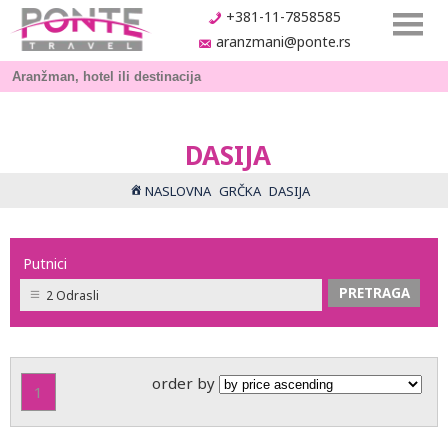
+381-11-7858585
aranzmani@ponte.rs
DASIJA
NASLOVNA
GRČKA
DASIJA
Putnici
2 Odrasli
order by
1