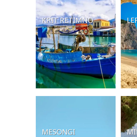
KRIT RETIMNO
LE
MESONGI
MI