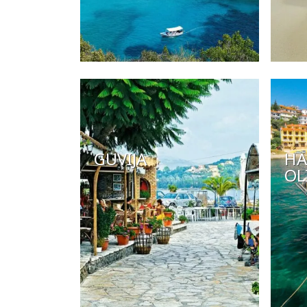
GUVIJA
HA
OL