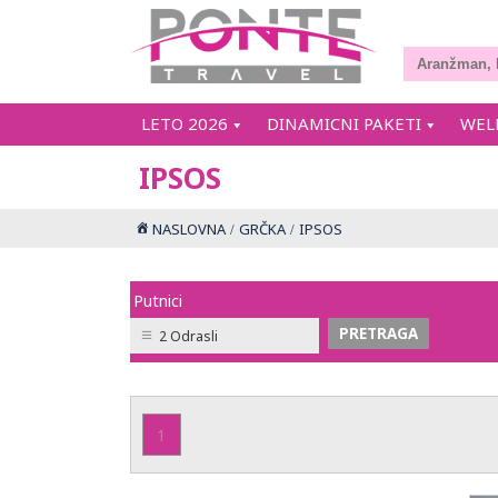
LETO 2026
DINAMICNI PAKETI
WEL
IPSOS
NASLOVNA
GRČKA
IPSOS
Putnici
2 Odrasli
1